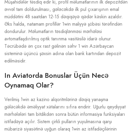
Müşahidələr təsdiq edir ki, profil məlumatlarının ilk depozitdən
əvvəl tam doldurulması, gələcəkdə ilk pul çıxarışının emal
müddətini 48 saatdan 12-15 dəqiqəyə qədər kəskin azaldır.
Əks halda, natamam profillər 1win maliyyə şöbəsi tərəfindən
dondurulur. Məlumatların təsdiqlənməsi mərhələsi
avtomatlaşdırılmış optik tanınma vasitəsilə idarə olunur.
Təcrübədə ən çox rast gəlinən səhv 1 win Azərbaycan
sisteminə üçüncü şəxsin adına olan bank kartından depozit
edilməsidir.
In Aviatorda Bonuslar Üçün Necə
Oynamaq Olar?
Verilmiş 1win az kazino alqoritmlərinə dəqiq yanaşma
gələcəkdə əməliyyat xətalarını sıfıra endirir. Uğurlu qeydiyyat
mərhələləri tam bitdikdən sonra bütün informasiya funksiyaları
istifadəyə açılır. Sistem çirkli pulların yuyulmasına qarşı
mübarizə siyasətinə uyğun olaraq 1win az istifadəçilərinin