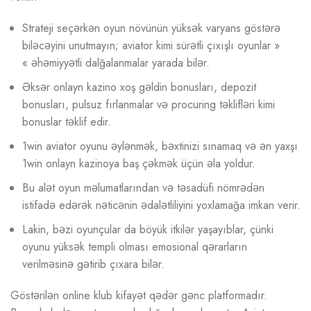
Strateji seçərkən oyun növünün yüksək varyans göstərə
biləcəyini unutmayın; aviator kimi sürətli çıxışlı oyunlar »
« əhəmiyyətli dalğalanmalar yarada bilər.
Əksər onlayn kazino xoş gəldin bonusları, depozit
bonusları, pulsuz fırlanmalar və procuring təklifləri kimi
bonuslar təklif edir.
1win aviator oyunu əylənmək, bəxtinizi sınamaq və ən yaxşı
1win onlayn kazinoya baş çəkmək üçün əla yoldur.
Bu alət oyun məlumatlarından və təsadüfi nömrədən
istifadə edərək nəticənin ədalətliliyini yoxlamağa imkan verir.
Lakin, bəzi oyunçular da böyük itkilər yaşayıblar, çünki
oyunu yüksək templi olması emosional qərarların
verilməsinə gətirib çıxara bilər.
Göstərilən online klub kifayət qədər gənc platformadır.