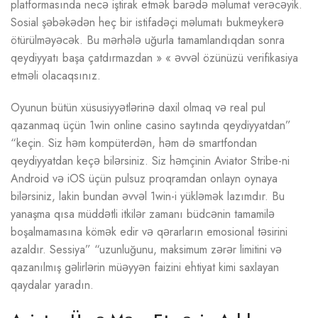
platformasında necə iştirak etmək barədə məlumat verəcəyik.
Sosial şəbəkədən heç bir istifadəçi məlumatı bukmeykerə
ötürülməyəcək. Bu mərhələ uğurla tamamlandıqdan sonra
qeydiyyatı başa çatdırmazdan » « əvvəl özünüzü verifikasiya
etməli olacaqsınız.
Oyunun bütün xüsusiyyətlərinə daxil olmaq və real pul
qazanmaq üçün 1win online casino saytında qeydiyyatdan”
“keçin. Siz həm kompüterdən, həm də smartfondan
qeydiyyatdan keçə bilərsiniz. Siz həmçinin Aviator Stribe-ni
Android və iOS üçün pulsuz proqramdan onlayn oynaya
bilərsiniz, lakin bundan əvvəl 1win-i yükləmək lazımdır. Bu
yanaşma qısa müddətli itkilər zamanı büdcənin tamamilə
boşalmamasına kömək edir və qərarların emosional təsirini
azaldır. Sessiya” “uzunluğunu, maksimum zərər limitini və
qazanılmış gəlirlərin müəyyən faizini ehtiyat kimi saxlayan
qaydalar yaradın.