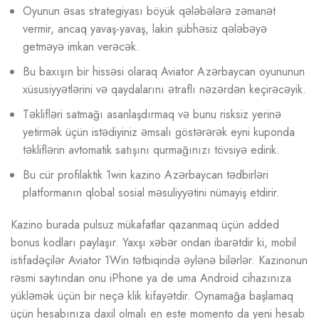
Oyunun əsas strategiyası böyük qələbələrə zəmanət
vermir, ancaq yavaş-yavaş, lakin şübhəsiz qələbəyə
getməyə imkan verəcək.
Bu baxışın bir hissəsi olaraq Aviator Azərbaycan oyununun
xüsusiyyətlərini və qaydalarını ətraflı nəzərdən keçirəcəyik.
Təklifləri satmağı asanlaşdırmaq və bunu risksiz yerinə
yetirmək üçün istədiyiniz əmsalı göstərərək eyni kuponda
təkliflərin avtomatik satışını qurmağınızı tövsiyə edirik.
Bu cür profilaktik 1win kazino Azərbaycan tədbirləri
platformanın qlobal sosial məsuliyyətini nümayiş etdirir.
Kazino burada pulsuz mükafatlar qazanmaq üçün added
bonus kodları paylaşır. Yaxşı xəbər ondan ibarətdir ki, mobil
istifadəçilər Aviator 1Win tətbiqində əylənə bilərlər. Kazinonun
rəsmi saytından onu iPhone ya de uma Android cihazınıza
yükləmək üçün bir neçə klik kifayətdir. Oynamağa başlamaq
üçün hesabınıza daxil olmalı en este momento da yeni hesab