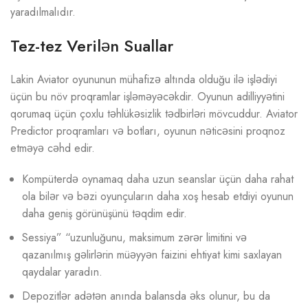
yaradılmalıdır.
Tez-tez Verilən Suallar
Lakin Aviator oyununun mühafizə altında olduğu ilə işlədiyi
üçün bu növ proqramlar işləməyəcəkdir. Oyunun adilliyyətini
qorumaq üçün çoxlu təhlükəsizlik tədbirləri mövcuddur. Aviator
Predictor proqramları və botları, oyunun nəticəsini proqnoz
etməyə cəhd edir.
Kompüterdə oynamaq daha uzun seanslar üçün daha rahat
ola bilər və bəzi oyunçuların daha xoş hesab etdiyi oyunun
daha geniş görünüşünü təqdim edir.
Sessiya” “uzunluğunu, maksimum zərər limitini və
qazanılmış gəlirlərin müəyyən faizini ehtiyat kimi saxlayan
qaydalar yaradın.
Depozitlər adətən anında balansda əks olunur, bu da