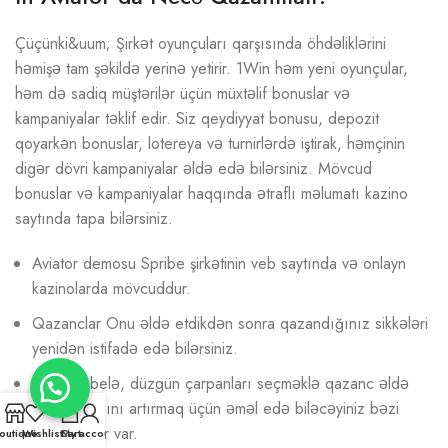
Çüçünki&uum; Şirkət oyunçuları qarşısında öhdəliklərini
həmişə tam şəkildə yerinə yetirir. 1Win həm yeni oyunçular,
həm də sadiq müştərilər üçün müxtəlif bonuslar və
kampaniyalar təklif edir. Siz qeydiyyat bonusu, depozit
qoyarkən bonuslar, lotereya və turnirlərdə iştirak, həmçinin
digər dövri kampaniyalar əldə edə bilərsiniz. Mövcud
bonuslar və kampaniyalar haqqında ətraflı məlumatı kazino
saytında tapa bilərsiniz.
Aviator demosu Spribe şirkətinin veb saytında və onlayn
kazinolarda mövcuddur.
Qazanclar Onu əldə etdikdən sonra qazandığınız sikkələri
yenidən istifadə edə bilərsiniz.
Bununla belə, düzgün çarpanları seçməklə qazanc əldə
etmək şansını artırmaq üçün əməl edə biləcəyiniz bəzi
0
məsləhətlər var.
outique
Wishlist
Cart
My account