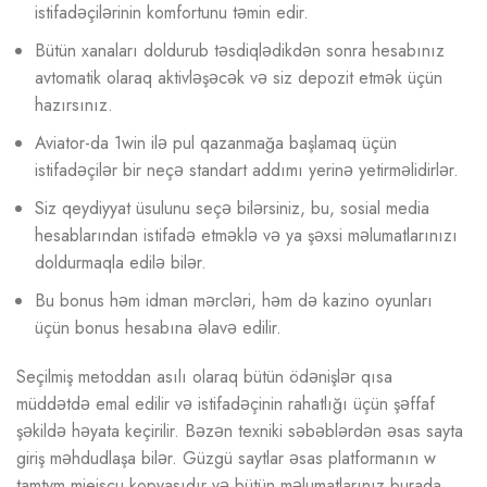
istifadəçilərinin komfortunu təmin edir.
Bütün xanaları doldurub təsdiqlədikdən sonra hesabınız
avtomatik olaraq aktivləşəcək və siz depozit etmək üçün
hazırsınız.
Aviator-da 1win ilə pul qazanmağa başlamaq üçün
istifadəçilər bir neçə standart addımı yerinə yetirməlidirlər.
Siz qeydiyyat üsulunu seçə bilərsiniz, bu, sosial media
hesablarından istifadə etməklə və ya şəxsi məlumatlarınızı
doldurmaqla edilə bilər.
Bu bonus həm idman mərcləri, həm də kazino oyunları
üçün bonus hesabına əlavə edilir.
Seçilmiş metoddan asılı olaraq bütün ödənişlər qısa
müddətdə emal edilir və istifadəçinin rahatlığı üçün şəffaf
şəkildə həyata keçirilir. Bəzən texniki səbəblərdən əsas sayta
giriş məhdudlaşa bilər. Güzgü saytlar əsas platformanın w
tamtym miejscu kopyasıdır və bütün məlumatlarınız burada