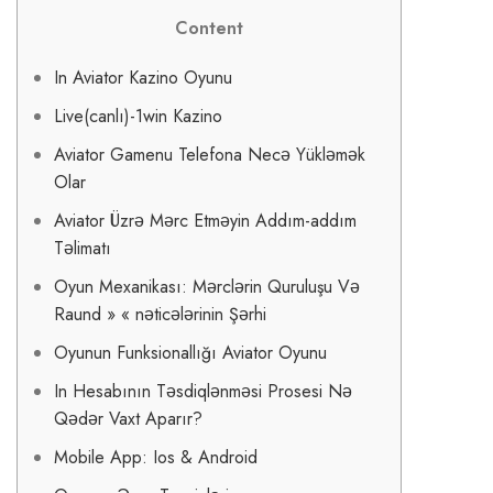
Content
In Aviator Kazino Oyunu
Live(canlı)-1win Kazino
Aviator Gamenu Telefona Necə Yükləmək
Olar
Aviator Üzrə Mərc Etməyin Addım-addım
Təlimatı
Oyun Mexanikası: Mərclərin Quruluşu Və
Raund » « nəticələrinin Şərhi
Oyunun Funksionallığı Aviator Oyunu
In Hesabının Təsdiqlənməsi Prosesi Nə
Qədər Vaxt Aparır?
Mobile App: Ios & Android