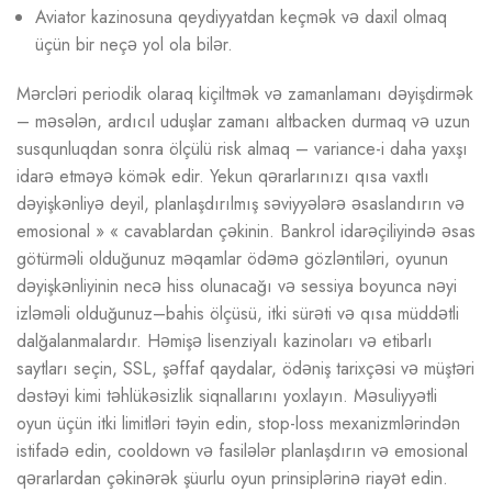
Aviator kazinosuna qeydiyyatdan keçmək və daxil olmaq
üçün bir neçə yol ola bilər.
Mərcləri periodik olaraq kiçiltmək və zamanlamanı dəyişdirmək
– məsələn, ardıcıl uduşlar zamanı altbacken durmaq və uzun
susqunluqdan sonra ölçülü risk almaq – variance-i daha yaxşı
idarə etməyə kömək edir. Yekun qərarlarınızı qısa vaxtlı
dəyişkənliyə deyil, planlaşdırılmış səviyyələrə əsaslandırın və
emosional » « cavablardan çəkinin. Bankrol idarəçiliyində əsas
götürməli olduğunuz məqamlar ödəmə gözləntiləri, oyunun
dəyişkənliyinin necə hiss olunacağı və sessiya boyunca nəyi
izləməli olduğunuz–bahis ölçüsü, itki sürəti və qısa müddətli
dalğalanmalardır. Həmişə lisenziyalı kazinoları və etibarlı
saytları seçin, SSL, şəffaf qaydalar, ödəniş tarixçəsi və müştəri
dəstəyi kimi təhlükəsizlik siqnallarını yoxlayın. Məsuliyyətli
oyun üçün itki limitləri təyin edin, stop-loss mexanizmlərindən
istifadə edin, cooldown və fasilələr planlaşdırın və emosional
qərarlardan çəkinərək şüurlu oyun prinsiplərinə riayət edin.