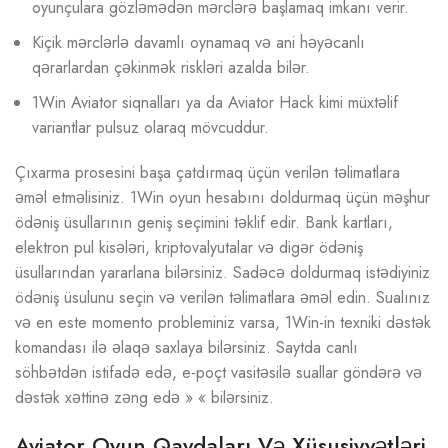
oyunçulara gözləmədən mərclərə başlamaq imkanı verir.
Kiçik mərclərlə davamlı oynamaq və ani həyəcanlı
qərarlardan çəkinmək riskləri azalda bilər.
1Win Aviator siqnalları ya da Aviator Hack kimi müxtəlif
variantlar pulsuz olaraq mövcuddur.
Çıxarma prosesini başa çatdırmaq üçün verilən təlimatlara
əməl etməlisiniz. 1Win oyun hesabını doldurmaq üçün məşhur
ödəniş üsullarının geniş seçimini təklif edir. Bank kartları,
elektron pul kisələri, kriptovalyutalar və digər ödəniş
üsullarından yararlana bilərsiniz. Sadəcə doldurmaq istədiyiniz
ödəniş üsulunu seçin və verilən təlimatlara əməl edin. Sualınız
və en este momento probleminiz varsa, 1Win-in texniki dəstək
komandası ilə əlaqə saxlaya bilərsiniz. Saytda canlı
söhbətdən istifadə edə, e-poçt vasitəsilə suallar göndərə və
dəstək xəttinə zəng edə » « bilərsiniz.
Aviator Oyun Qaydaları Və Xüsusiyyətləri