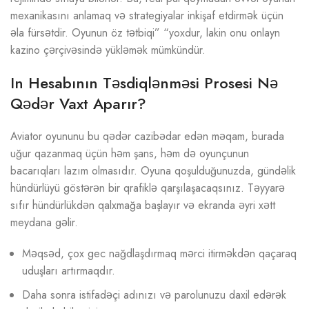
mexanikasını anlamaq və strategiyalar inkişaf etdirmək üçün
əla fürsətdir. Oyunun öz tətbiqi” “yoxdur, lakin onu onlayn
kazino çərçivəsində yükləmək mümkündür.
In Hesabının Təsdiqlənməsi Prosesi Nə
Qədər Vaxt Aparır?
Aviator oyununu bu qədər cazibədar edən məqam, burada
uğur qazanmaq üçün həm şans, həm də oyunçunun
bacarıqları lazım olmasıdır. Oyuna qoşulduğunuzda, gündəlik
hündürlüyü göstərən bir qrafiklə qarşılaşacaqsınız. Təyyarə
sıfır hündürlükdən qalxmağa başlayır və ekranda əyri xətt
meydana gəlir.
Məqsəd, çox gec nağdlaşdırmaq mərci itirməkdən qaçaraq
uduşları artırmaqdır.
Daha sonra istifadəçi adınızı və parolunuzu daxil edərək