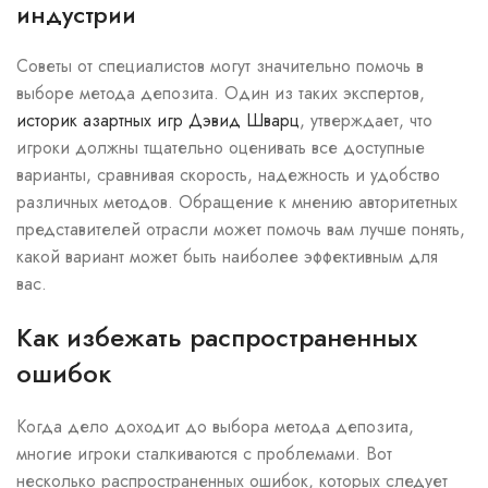
индустрии
Советы от специалистов могут значительно помочь в
выборе метода депозита. Один из таких экспертов,
историк азартных игр Дэвид Шварц
, утверждает, что
игроки должны тщательно оценивать все доступные
варианты, сравнивая скорость, надежность и удобство
различных методов. Обращение к мнению авторитетных
представителей отрасли может помочь вам лучше понять,
какой вариант может быть наиболее эффективным для
вас.
Как избежать распространенных
ошибок
Когда дело доходит до выбора метода депозита,
многие игроки сталкиваются с проблемами. Вот
несколько распространенных ошибок, которых следует