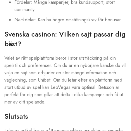
Fördelar: Många kampanjer, bra kundsupport, stort
community.
Nackdelar: Kan ha högre omsättningskrav för bonusar.
Svenska casinon: Vilken sajt passar dig
bäst?
Valet av rätt spelplattform beror i stor utsträckning på din
spelstil och preferenser. Om du är en nybörjare kanske du vill
välja en sajt som erbjuder en stor mängd information och
vägledning, som Unibet. Om du letar efter en plattform med
stort utbud av spel kan LeoVegas vara optimal. Betsson är
perfekt för dig som gillar att delta i olika kampanjer och få ut
mer av ditt spelande.
Slutsats
I denna artikel har vi gått igenom viktiga aspekter av svenska