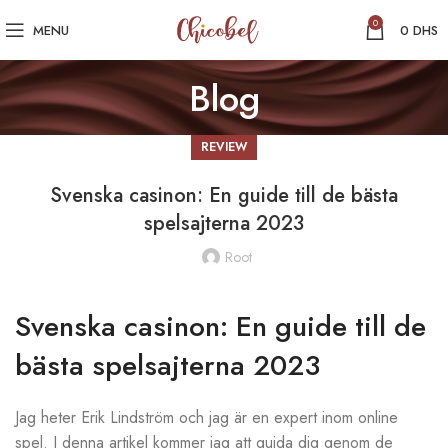
0
MENU
0
DHS
Blog
REVIEW
Svenska casinon: En guide till de bästa
spelsajterna 2023
Root
Svenska casinon: En guide till de
bästa spelsajterna 2023
Jag heter Erik Lindström och jag är en expert inom online
spel. I denna artikel kommer jag att guida dig genom de