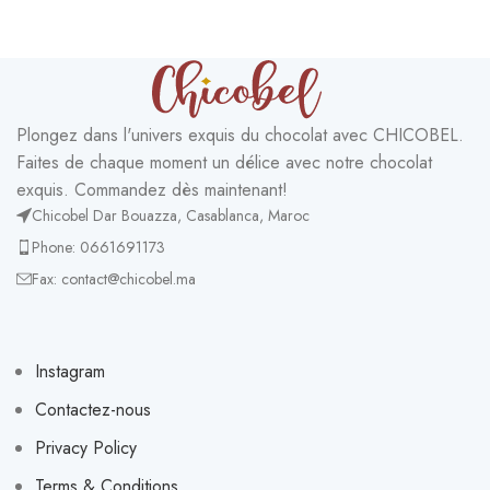
Plongez dans l'univers exquis du chocolat avec CHICOBEL.
Faites de chaque moment un délice avec notre chocolat
exquis. Commandez dès maintenant!
Chicobel Dar Bouazza, Casablanca, Maroc
Phone: 0661691173
Fax: contact@chicobel.ma
Instagram
Contactez-nous
Privacy Policy
Terms & Conditions