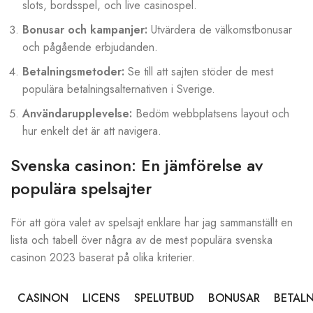
slots, bordsspel, och live casinospel.
Bonusar och kampanjer:
Utvärdera de välkomstbonusar
och pågående erbjudanden.
Betalningsmetoder:
Se till att sajten stöder de mest
populära betalningsalternativen i Sverige.
Användarupplevelse:
Bedöm webbplatsens layout och
hur enkelt det är att navigera.
Svenska casinon: En jämförelse av
populära spelsajter
För att göra valet av spelsajt enklare har jag sammanställt en
lista och tabell över några av de mest populära svenska
casinon 2023 baserat på olika kriterier.
CASINON
LICENS
SPELUTBUD
BONUSAR
BETAL