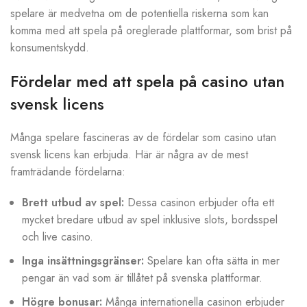
spelare är medvetna om de potentiella riskerna som kan
komma med att spela på oreglerade plattformar, som brist på
konsumentskydd.
Fördelar med att spela på casino utan
svensk licens
Många spelare fascineras av de fördelar som casino utan
svensk licens kan erbjuda. Här är några av de mest
framträdande fördelarna:
Brett utbud av spel:
Dessa casinon erbjuder ofta ett
mycket bredare utbud av spel inklusive slots, bordsspel
och live casino.
Inga insättningsgränser:
Spelare kan ofta sätta in mer
pengar än vad som är tillåtet på svenska plattformar.
Högre bonusar:
Många internationella casinon erbjuder