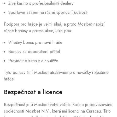
Živé kasino s profesionálními dealery
Sportovní sázení na různé sportovní události
Podpora pro hráče je velmi silná, a proto Mostbet nabízí
různé bonusy a promo akce, jako jsou:
Vítečný bonus pro nové hráče
Bonusy za doporučení přátel
Pravidelné turnaje a soutěže
Tyto bonusy činí Mostbet atraktivním pro nováčky i zkušené
hráče.
Bezpečnost a licence
Bezpečnost je u Mostbet velmi vážná. Kasino je provozováno
společností Mostbet N.V., která má licenci na Curacau. Tato