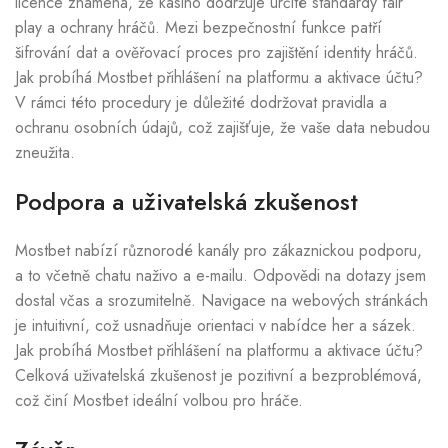
licence znamená, že kasino dodržuje určité standardy fair
play a ochrany hráčů. Mezi bezpečnostní funkce patří
šifrování dat a ověřovací proces pro zajištění identity hráčů.
Jak probíhá Mostbet přihlášení na platformu a aktivace účtu?
V rámci této procedury je důležité dodržovat pravidla a
ochranu osobních údajů, což zajišťuje, že vaše data nebudou
zneužita.
Podpora a uživatelská zkušenost
Mostbet nabízí různorodé kanály pro zákaznickou podporu,
a to včetně chatu naživo a e-mailu. Odpovědi na dotazy jsem
dostal včas a srozumitelně. Navigace na webových stránkách
je intuitivní, což usnadňuje orientaci v nabídce her a sázek.
Jak probíhá Mostbet přihlášení na platformu a aktivace účtu?
Celková uživatelská zkušenost je pozitivní a bezproblémová,
což činí Mostbet ideální volbou pro hráče.