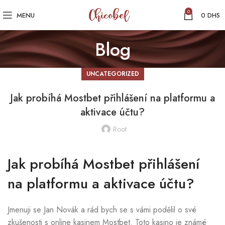
0
MENU
0
DHS
Blog
UNCATEGORIZED
Jak probíhá Mostbet přihlášení na platformu a
aktivace účtu?
Root
Jak probíhá Mostbet přihlášení
na platformu a aktivace účtu?
Jmenuji se Jan Novák a rád bych se s vámi podělil o své
zkušenosti s online kasinem Mostbet. Toto kasino je známé