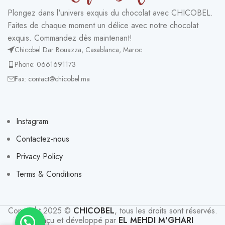
Plongez dans l'univers exquis du chocolat avec CHICOBEL.
Faites de chaque moment un délice avec notre chocolat
exquis. Commandez dès maintenant!
Chicobel Dar Bouazza, Casablanca, Maroc
Phone: 0661691173
Fax: contact@chicobel.ma
Instagram
Contactez-nous
Privacy Policy
Terms & Conditions
Copyright 2025 ©
CHICOBEL
, tous les droits sont réservés.
Conçu et développé par
EL MEHDI M'GHARI