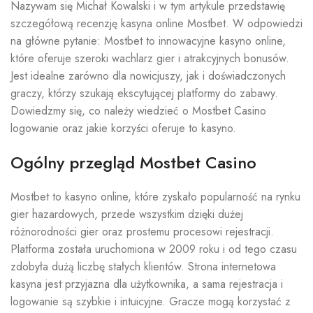
Nazywam się Michał Kowalski i w tym artykule przedstawię
szczegółową recenzję kasyna online Mostbet. W odpowiedzi
na główne pytanie: Mostbet to innowacyjne kasyno online,
które oferuje szeroki wachlarz gier i atrakcyjnych bonusów.
Jest idealne zarówno dla nowicjuszy, jak i doświadczonych
graczy, którzy szukają ekscytującej platformy do zabawy.
Dowiedzmy się, co należy wiedzieć o Mostbet Casino
logowanie oraz jakie korzyści oferuje to kasyno.
Ogólny przegląd Mostbet Casino
Mostbet to kasyno online, które zyskało popularność na rynku
gier hazardowych, przede wszystkim dzięki dużej
różnorodności gier oraz prostemu procesowi rejestracji.
Platforma została uruchomiona w 2009 roku i od tego czasu
zdobyła dużą liczbę stałych klientów. Strona internetowa
kasyna jest przyjazna dla użytkownika, a sama rejestracja i
logowanie są szybkie i intuicyjne. Gracze mogą korzystać z