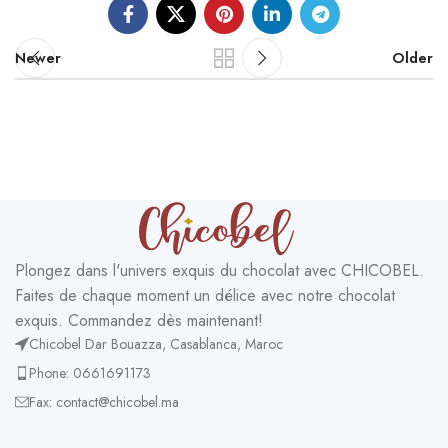
Newer
Older
Plongez dans l'univers exquis du chocolat avec CHICOBEL.
Faites de chaque moment un délice avec notre chocolat
exquis. Commandez dès maintenant!
Chicobel Dar Bouazza, Casablanca, Maroc
Phone: 0661691173
Fax: contact@chicobel.ma