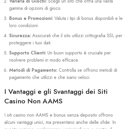
Varietà di Giochi:
Scegli un sito che offra una vasta
gamma di opzioni di gioco.
Bonus e Promozioni:
Valuta i tipi di bonus disponibili e le
loro condizioni.
Sicurezza:
Assicurati che il sito utilizzi crittografia SSL per
proteggere i tuoi dati.
Supporto Clienti:
Un buon supporto è cruciale per
risolvere problemi in modo efficace.
Metodi di Pagamento:
Controlla se offrono metodi di
pagamento che utilizzi e che siano veloci.
I Vantaggi e gli Svantaggi dei Siti
Casino Non AAMS
I siti casino non AAMS e bonus senza deposito offrono
alcuni vantaggi unici, ma presentano anche delle sfide. In