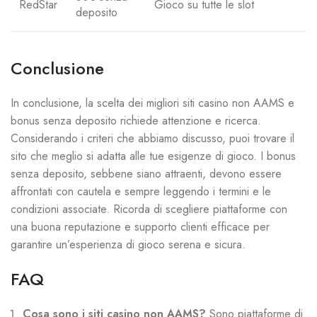
RedStar
Gioco su tutte le slot
deposito
Conclusione
In conclusione, la scelta dei migliori siti casino non AAMS e
bonus senza deposito richiede attenzione e ricerca.
Considerando i criteri che abbiamo discusso, puoi trovare il
sito che meglio si adatta alle tue esigenze di gioco. I bonus
senza deposito, sebbene siano attraenti, devono essere
affrontati con cautela e sempre leggendo i termini e le
condizioni associate. Ricorda di scegliere piattaforme con
una buona reputazione e supporto clienti efficace per
garantire un’esperienza di gioco serena e sicura.
FAQ
Cosa sono i siti casino non AAMS?
Sono piattaforme di