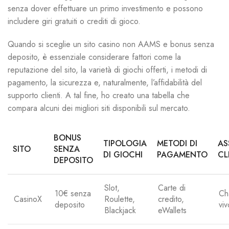
senza dover effettuare un primo investimento e possono
includere giri gratuiti o crediti di gioco.
Quando si sceglie un sito casino non AAMS e bonus senza
deposito, è essenziale considerare fattori come la
reputazione del sito, la varietà di giochi offerti, i metodi di
pagamento, la sicurezza e, naturalmente, l’affidabilità del
supporto clienti. A tal fine, ho creato una tabella che
compara alcuni dei migliori siti disponibili sul mercato.
BONUS
TIPOLOGIA
METODI DI
AS
SITO
SENZA
DI GIOCHI
PAGAMENTO
CL
DEPOSITO
Slot,
Carte di
10€ senza
Ch
CasinoX
Roulette,
credito,
deposito
viv
Blackjack
eWallets