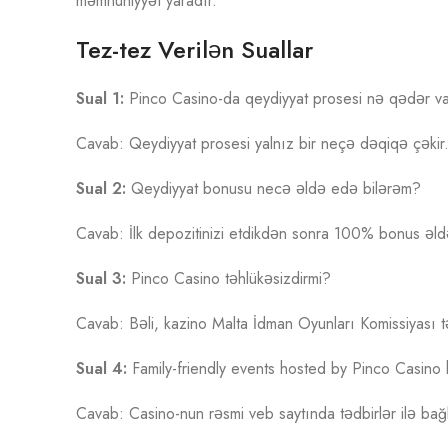
məmnuniyyət yaradır.
Tez-tez Verilən Suallar
Sual 1:
Pinco Casino-da qeydiyyat prosesi nə qədər vax
Cavab: Qeydiyyat prosesi yalnız bir neçə dəqiqə çəkir.
Sual 2:
Qeydiyyat bonusu necə əldə edə bilərəm?
Cavab: İlk depozitinizi etdikdən sonra 100% bonus əldə 
Sual 3:
Pinco Casino təhlükəsizdirmi?
Cavab: Bəli, kazino Malta İdman Oyunları Komissiyası tər
Sual 4:
Family-friendly events hosted by Pinco Casin
Cavab: Casino-nun rəsmi veb saytında tədbirlər ilə bağlı