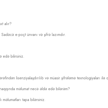
t alır?
 Sadəcə e-poçt ünvanı və şifrə lazımdır.
edə bilirsiniz.
əfindən lisenziyalaşdırılıb və müasir şifrələmə texnologiyaları ilə 
o haqqında məlumat necə əldə edə bilərəm?
 məlumatları tapa bilərsiniz.