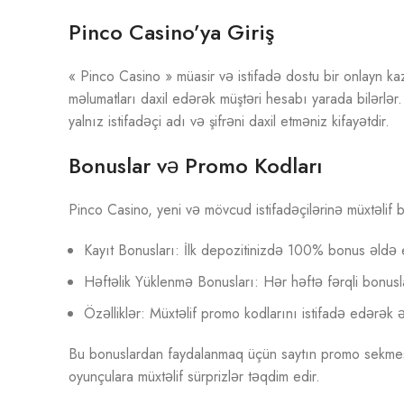
Pinco Casino’ya Giriş
« Pinco Casino » müasir və istifadə dostu bir onlayn ka
məlumatları daxil edərək müştəri hesabı yarada bilərlər
yalnız istifadəçi adı və şifrəni daxil etməniz kifayətdir.
Bonuslar və Promo Kodları
Pinco Casino, yeni və mövcud istifadəçilərinə müxtəlif b
Kayıt Bonusları: İlk depozitinizdə 100% bonus əldə e
Həftəlik Yüklenmə Bonusları: Hər həftə fərqli bonusla
Özəlliklər: Müxtəlif promo kodlarını istifadə edərək ə
Bu bonuslardan faydalanmaq üçün saytın promo sekmesin
oyunçulara müxtəlif sürprizlər təqdim edir.