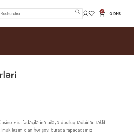
0
0
DHS
ləri
o » istifadəçilərinə ailəyə dostluq tədbirləri təklif
 bilmək lazım olan hər şeyi burada tapacaqsınız.