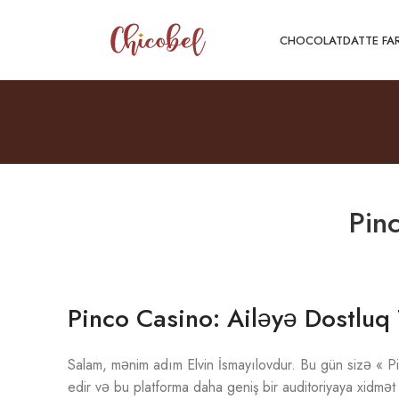
CHOCOLAT
DATTE FA
Pin
Pinco Casino: Ailəyə Dostluq 
Salam, mənim adım Elvin İsmayılovdur. Bu gün sizə « Pin
edir və bu platforma daha geniş bir auditoriyaya xidmət