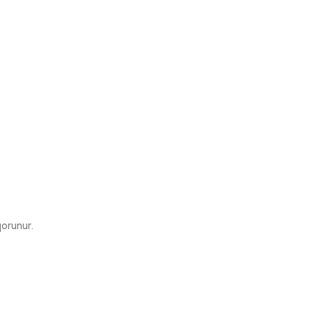
qorunur.