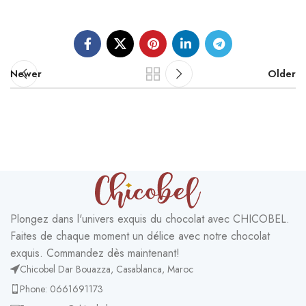
Newer
Older
Plongez dans l'univers exquis du chocolat avec CHICOBEL.
Faites de chaque moment un délice avec notre chocolat
exquis. Commandez dès maintenant!
Chicobel Dar Bouazza, Casablanca, Maroc
Phone: 0661691173