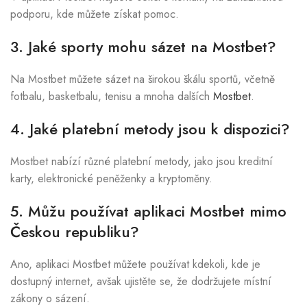
podporu, kde můžete získat pomoc.
3. Jaké sporty mohu sázet na Mostbet?
Na Mostbet můžete sázet na širokou škálu sportů, včetně
fotbalu, basketbalu, tenisu a mnoha dalších
Mostbet
.
4. Jaké platební metody jsou k dispozici?
Mostbet nabízí různé platební metody, jako jsou kreditní
karty, elektronické peněženky a kryptoměny.
5. Můžu používat aplikaci Mostbet mimo
Českou republiku?
Ano, aplikaci Mostbet můžete používat kdekoli, kde je
dostupný internet, avšak ujistěte se, že dodržujete místní
zákony o sázení.