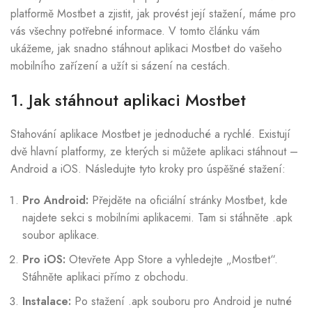
platformě Mostbet a zjistit, jak provést její stažení, máme pro
vás všechny potřebné informace. V tomto článku vám
ukážeme, jak snadno stáhnout aplikaci Mostbet do vašeho
mobilního zařízení a užít si sázení na cestách.
1. Jak stáhnout aplikaci Mostbet
Stahování aplikace Mostbet je jednoduché a rychlé. Existují
dvě hlavní platformy, ze kterých si můžete aplikaci stáhnout –
Android a iOS. Následujte tyto kroky pro úspěšné stažení:
Pro Android:
Přejděte na oficiální stránky Mostbet, kde
najdete sekci s mobilními aplikacemi. Tam si stáhněte .apk
soubor aplikace.
Pro iOS:
Otevřete App Store a vyhledejte „Mostbet“.
Stáhněte aplikaci přímo z obchodu.
Instalace:
Po stažení .apk souboru pro Android je nutné