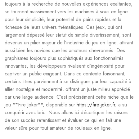
toujours à la recherche de nouvelles expériences exaltantes,
se tournent massivement vers les machines à sous en ligne
pour leur simplicité, leur potentiel de gains rapides et la
richesse de leurs univers thématiques. Ces jeux, qui ont
largement dépassé leur statut de simple divertissement, sont
devenus un pilier majeur de l’industrie du jeu en ligne, attirant
aussi bien les novices que les amateurs chevronnés. Des
graphismes toujours plus sophistiqués aux fonctionnalités
innovantes, les développeurs rivalisent d’ingéniosité pour
captiver un public exigeant. Dans ce contexte foisonnant,
certains titres parviennent à se distinguer par leur capacité à
allier nostalgie et modernité, offrant un juste milieu apprécié
par une large audience. C’est précisément cette niche que le
jeu **Fire Joker**, disponible sur
https://fire-joker.fr
, a su
conquérir avec brio. Nous allons ici décortiquer les raisons
de son succès retentissant et évaluer ce qui en fait une
valeur sûre pour tout amateur de rouleaux en ligne.