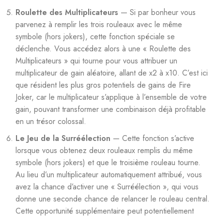
Roulette des Multiplicateurs
— Si par bonheur vous
parvenez à remplir les trois rouleaux avec le même
symbole (hors jokers), cette fonction spéciale se
déclenche. Vous accédez alors à une « Roulette des
Multiplicateurs » qui tourne pour vous attribuer un
multiplicateur de gain aléatoire, allant de x2 à x10. C’est ici
que résident les plus gros potentiels de gains de Fire
Joker, car le multiplicateur s’applique à l’ensemble de votre
gain, pouvant transformer une combinaison déjà profitable
en un trésor colossal.
Le Jeu de la Surréélection
— Cette fonction s’active
lorsque vous obtenez deux rouleaux remplis du même
symbole (hors jokers) et que le troisième rouleau tourne.
Au lieu d’un multiplicateur automatiquement attribué, vous
avez la chance d’activer une « Surréélection », qui vous
donne une seconde chance de relancer le rouleau central.
Cette opportunité supplémentaire peut potentiellement