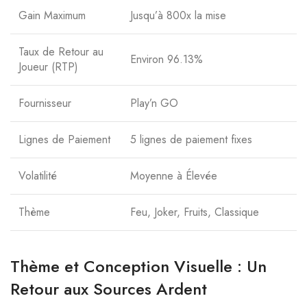
Gain Maximum
Jusqu’à 800x la mise
Taux de Retour au
Environ 96.13%
Joueur (RTP)
Fournisseur
Play’n GO
Lignes de Paiement
5 lignes de paiement fixes
Volatilité
Moyenne à Élevée
Thème
Feu, Joker, Fruits, Classique
Thème et Conception Visuelle : Un
Retour aux Sources Ardent