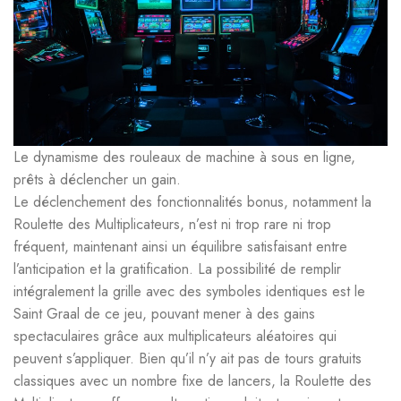
Le dynamisme des rouleaux de machine à sous en ligne,
prêts à déclencher un gain.
Le déclenchement des fonctionnalités bonus, notamment la
Roulette des Multiplicateurs, n’est ni trop rare ni trop
fréquent, maintenant ainsi un équilibre satisfaisant entre
l’anticipation et la gratification. La possibilité de remplir
intégralement la grille avec des symboles identiques est le
Saint Graal de ce jeu, pouvant mener à des gains
spectaculaires grâce aux multiplicateurs aléatoires qui
peuvent s’appliquer. Bien qu’il n’y ait pas de tours gratuits
classiques avec un nombre fixe de lancers, la Roulette des