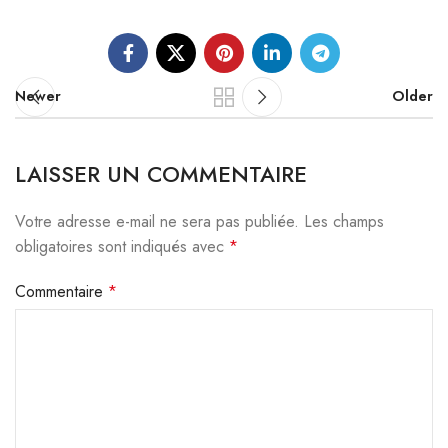
Newer
Older
LAISSER UN COMMENTAIRE
Votre adresse e-mail ne sera pas publiée.
Les champs
obligatoires sont indiqués avec
*
Commentaire
*