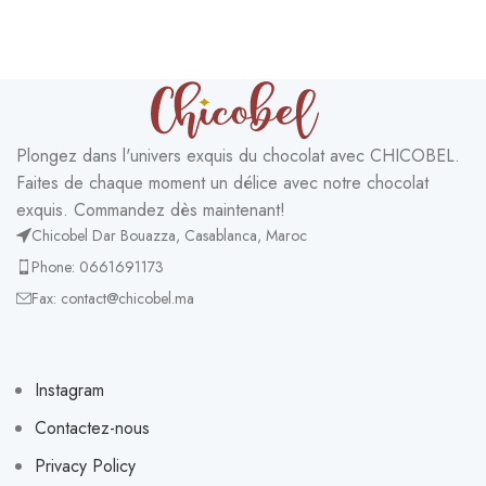
Plongez dans l'univers exquis du chocolat avec CHICOBEL.
Faites de chaque moment un délice avec notre chocolat
exquis. Commandez dès maintenant!
Chicobel Dar Bouazza, Casablanca, Maroc
Phone: 0661691173
Fax: contact@chicobel.ma
Instagram
Contactez-nous
Privacy Policy