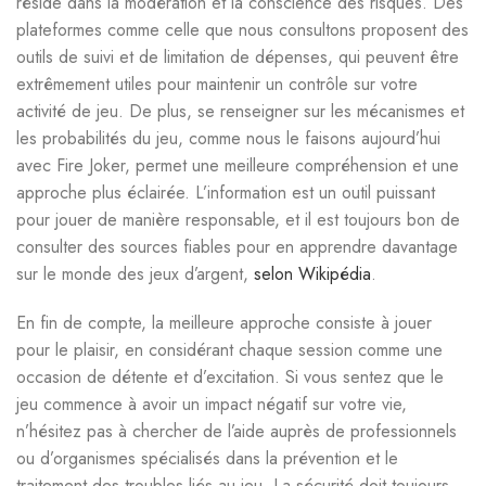
réside dans la modération et la conscience des risques. Des
plateformes comme celle que nous consultons proposent des
outils de suivi et de limitation de dépenses, qui peuvent être
extrêmement utiles pour maintenir un contrôle sur votre
activité de jeu. De plus, se renseigner sur les mécanismes et
les probabilités du jeu, comme nous le faisons aujourd’hui
avec Fire Joker, permet une meilleure compréhension et une
approche plus éclairée. L’information est un outil puissant
pour jouer de manière responsable, et il est toujours bon de
consulter des sources fiables pour en apprendre davantage
sur le monde des jeux d’argent,
selon Wikipédia
.
En fin de compte, la meilleure approche consiste à jouer
pour le plaisir, en considérant chaque session comme une
occasion de détente et d’excitation. Si vous sentez que le
jeu commence à avoir un impact négatif sur votre vie,
n’hésitez pas à chercher de l’aide auprès de professionnels
ou d’organismes spécialisés dans la prévention et le
traitement des troubles liés au jeu. La sécurité doit toujours