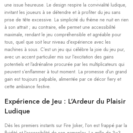
une issue heureuse. Le design respire la convivialité ludique,
invitant les joueurs à se détendre et à profiter du jeu sans
prise de tête excessive. La simplicité du thème ne nuit en rien
à son attrait ; au contraire, elle permet une accessibilité
maximale, rendant le jeu compréhensible et agréable pour
tous, quel que soit leur niveau d’expérience avec les
machines à sous. C’est un jeu qui célèbre la joie du jeu pur,
avec un accent particulier mis sur l’excitation des gains
potentiels et l’adrénaline procurée par les multiplicateurs qui
peuvent s’enflammer à tout moment. La promesse d’un grand
gain est toujours palpable, alimentée par ce décor fiery et
cette ambiance festive.
Expérience de Jeu : L’Ardeur du Plaisir
Ludique
Dès les premiers instants sur Fire Joker, l’on est frappé par la
fluidité et l’accessibilité de son gameplay. La grille de 3×3,