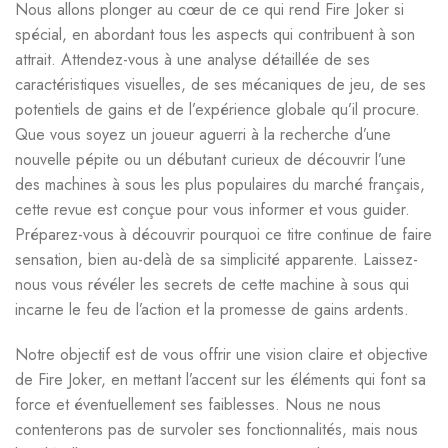
Nous allons plonger au cœur de ce qui rend Fire Joker si
spécial, en abordant tous les aspects qui contribuent à son
attrait. Attendez-vous à une analyse détaillée de ses
caractéristiques visuelles, de ses mécaniques de jeu, de ses
potentiels de gains et de l’expérience globale qu’il procure.
Que vous soyez un joueur aguerri à la recherche d’une
nouvelle pépite ou un débutant curieux de découvrir l’une
des machines à sous les plus populaires du marché français,
cette revue est conçue pour vous informer et vous guider.
Préparez-vous à découvrir pourquoi ce titre continue de faire
sensation, bien au-delà de sa simplicité apparente. Laissez-
nous vous révéler les secrets de cette machine à sous qui
incarne le feu de l’action et la promesse de gains ardents.
Notre objectif est de vous offrir une vision claire et objective
de Fire Joker, en mettant l’accent sur les éléments qui font sa
force et éventuellement ses faiblesses. Nous ne nous
contenterons pas de survoler ses fonctionnalités, mais nous