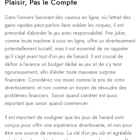
Plaisir, Pas le Compte
Dans l’univers fascinant des casinos en ligne, où l’attrait des
gains rapides peut parfois faire oublier les risques, il est
primordial d’aborder le jeu avec responsabilité. Fire Joker,
comme toute machine à sous en ligne, offre un divertissement
potentiellement lucratif, mais il est essentiel de se rappeler
qu’il s’agit avant tout d’un jeu de hasard. Il est crucial de
définir à l’avance un budget dédié au jeu et de s’y tenir
rigoureusement, afin d’éviter toute mauvaise surprise
financière. Considérez vos mises comme le prix de votre
divertissement, et non comme un moyen de résoudre des
problèmes financiers. Savoir quand s’arrêter est aussi
important que savoir quand commencer.
Il est important de souligner que les jeux de hasard sont
conçus pour offrir une expérience divertissante, et non pour
être une source de revenus. La clé d’un jeu sûr et agréable