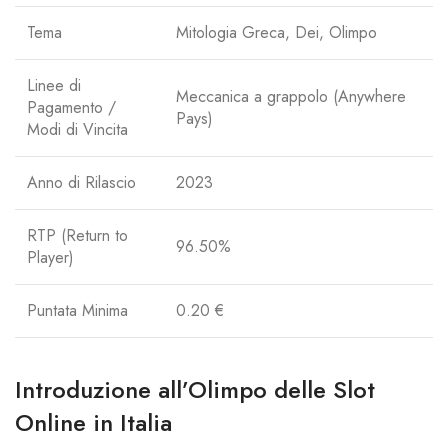
Tema
Mitologia Greca, Dei, Olimpo
Linee di
Meccanica a grappolo (Anywhere
Pagamento /
Pays)
Modi di Vincita
Anno di Rilascio
2023
RTP (Return to
96.50%
Player)
Puntata Minima
0.20 €
Introduzione all’Olimpo delle Slot
Online in Italia