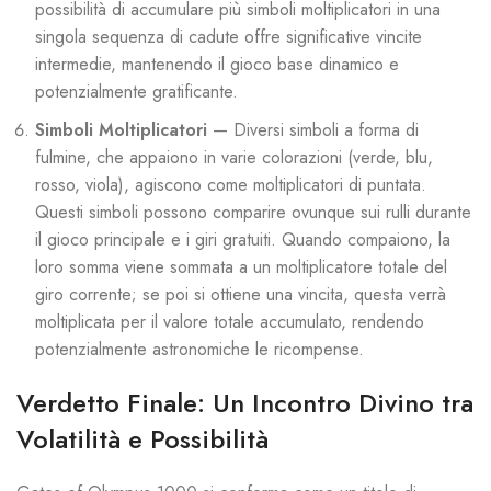
possibilità di accumulare più simboli moltiplicatori in una
singola sequenza di cadute offre significative vincite
intermedie, mantenendo il gioco base dinamico e
potenzialmente gratificante.
Simboli Moltiplicatori
— Diversi simboli a forma di
fulmine, che appaiono in varie colorazioni (verde, blu,
rosso, viola), agiscono come moltiplicatori di puntata.
Questi simboli possono comparire ovunque sui rulli durante
il gioco principale e i giri gratuiti. Quando compaiono, la
loro somma viene sommata a un moltiplicatore totale del
giro corrente; se poi si ottiene una vincita, questa verrà
moltiplicata per il valore totale accumulato, rendendo
potenzialmente astronomiche le ricompense.
Verdetto Finale: Un Incontro Divino tra
Volatilità e Possibilità