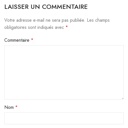
LAISSER UN COMMENTAIRE
Votre adresse e-mail ne sera pas publiée.
Les champs
obligatoires sont indiqués avec
*
Commentaire
*
Nom
*