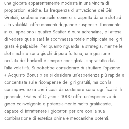
una giocata apparentemente modesta in una vincita di
proporzioni epiche. La frequenza di attivazione dei Giri
Gratuiti, sebbene variabile come ci si aspetta da una slot ad
alta volatilità, offre momenti di grande suspense. Il momento
in cui appaiono i quattro Scatter è pura adrenalina, e l’attesa
di vedere quale sarà la scommessa totale moltiplicata nei giri
gratis è palpabile. Per quanto riguarda la strategia, mentre le
slot machine sono giochi di pura fortuna, una gestione
oculata del bankroll è sempre consigliata, soprattutto data
l’alta volatilità. Si potrebbe considerare di sfruttare l’opzione
« Acquisto Bonus » se si desidera un’esperienza più rapida e
concentrata sulle ricompense dei giri gratuiti, ma con la
consapevolezza che i costi da sostenere sono significativi. In
generale, Gates of Olympus 1000 offre un’esperienza di
gioco coinvolgente e potenzialmente molto gratificante,
capace di intrattenere i giocatori per ore con la sua
combinazione di estetica divina e meccaniche potenti.