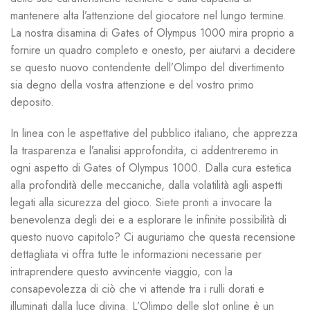
mantenere alta l’attenzione del giocatore nel lungo termine.
La nostra disamina di Gates of Olympus 1000 mira proprio a
fornire un quadro completo e onesto, per aiutarvi a decidere
se questo nuovo contendente dell’Olimpo del divertimento
sia degno della vostra attenzione e del vostro primo
deposito.
In linea con le aspettative del pubblico italiano, che apprezza
la trasparenza e l’analisi approfondita, ci addentreremo in
ogni aspetto di Gates of Olympus 1000. Dalla cura estetica
alla profondità delle meccaniche, dalla volatilità agli aspetti
legati alla sicurezza del gioco. Siete pronti a invocare la
benevolenza degli dei e a esplorare le infinite possibilità di
questo nuovo capitolo? Ci auguriamo che questa recensione
dettagliata vi offra tutte le informazioni necessarie per
intraprendere questo avvincente viaggio, con la
consapevolezza di ciò che vi attende tra i rulli dorati e
illuminati dalla luce divina. L’Olimpo delle slot online è un