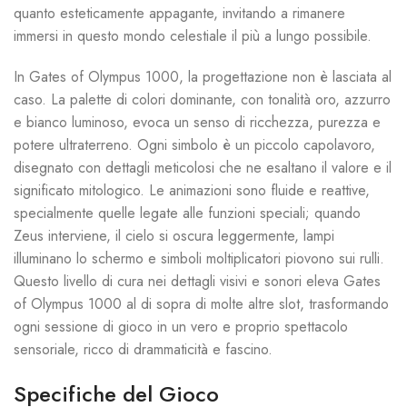
quanto esteticamente appagante, invitando a rimanere
immersi in questo mondo celestiale il più a lungo possibile.
In Gates of Olympus 1000, la progettazione non è lasciata al
caso. La palette di colori dominante, con tonalità oro, azzurro
e bianco luminoso, evoca un senso di ricchezza, purezza e
potere ultraterreno. Ogni simbolo è un piccolo capolavoro,
disegnato con dettagli meticolosi che ne esaltano il valore e il
significato mitologico. Le animazioni sono fluide e reattive,
specialmente quelle legate alle funzioni speciali; quando
Zeus interviene, il cielo si oscura leggermente, lampi
illuminano lo schermo e simboli moltiplicatori piovono sui rulli.
Questo livello di cura nei dettagli visivi e sonori eleva Gates
of Olympus 1000 al di sopra di molte altre slot, trasformando
ogni sessione di gioco in un vero e proprio spettacolo
sensoriale, ricco di drammaticità e fascino.
Specifiche del Gioco