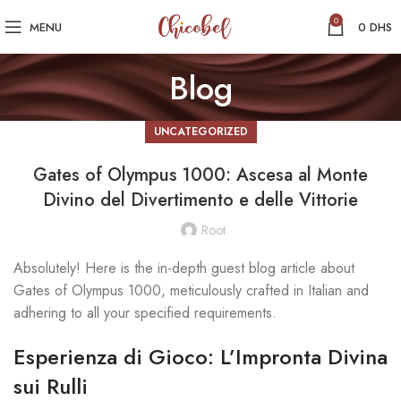
0
MENU
0
DHS
Blog
UNCATEGORIZED
Gates of Olympus 1000: Ascesa al Monte
Divino del Divertimento e delle Vittorie
Root
Absolutely! Here is the in-depth guest blog article about
Gates of Olympus 1000, meticulously crafted in Italian and
adhering to all your specified requirements.
Esperienza di Gioco: L’Impronta Divina
sui Rulli