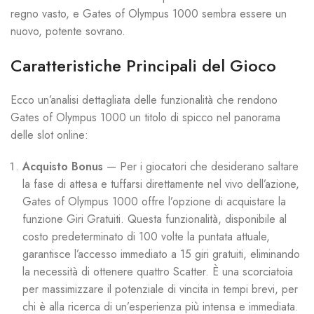
regno vasto, e Gates of Olympus 1000 sembra essere un
nuovo, potente sovrano.
Caratteristiche Principali del Gioco
Ecco un’analisi dettagliata delle funzionalità che rendono
Gates of Olympus 1000 un titolo di spicco nel panorama
delle slot online:
Acquisto Bonus
— Per i giocatori che desiderano saltare
la fase di attesa e tuffarsi direttamente nel vivo dell’azione,
Gates of Olympus 1000 offre l’opzione di acquistare la
funzione Giri Gratuiti. Questa funzionalità, disponibile al
costo predeterminato di 100 volte la puntata attuale,
garantisce l’accesso immediato a 15 giri gratuiti, eliminando
la necessità di ottenere quattro Scatter. È una scorciatoia
per massimizzare il potenziale di vincita in tempi brevi, per
chi è alla ricerca di un’esperienza più intensa e immediata.