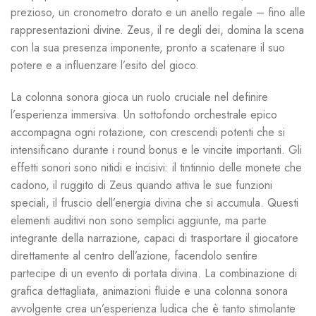
prezioso, un cronometro dorato e un anello regale – fino alle
rappresentazioni divine. Zeus, il re degli dei, domina la scena
con la sua presenza imponente, pronto a scatenare il suo
potere e a influenzare l’esito del gioco.
La colonna sonora gioca un ruolo cruciale nel definire
l’esperienza immersiva. Un sottofondo orchestrale epico
accompagna ogni rotazione, con crescendi potenti che si
intensificano durante i round bonus e le vincite importanti. Gli
effetti sonori sono nitidi e incisivi: il tintinnio delle monete che
cadono, il ruggito di Zeus quando attiva le sue funzioni
speciali, il fruscio dell’energia divina che si accumula. Questi
elementi auditivi non sono semplici aggiunte, ma parte
integrante della narrazione, capaci di trasportare il giocatore
direttamente al centro dell’azione, facendolo sentire
partecipe di un evento di portata divina. La combinazione di
grafica dettagliata, animazioni fluide e una colonna sonora
avvolgente crea un’esperienza ludica che è tanto stimolante