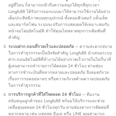
อยู่ที่ไหน ก็สามารถเข้าถึงความสนุกได้ทุกที่ทุกเวลา
Longfu88 ได้รับการออกแบบมาให้สามารถใช้งานได้อย่าง
เต็มประสิทธิภาพบนทุกอุปกรณ์ ทั้งคอมพิวเตอร์ แท็บเล็ต
และสมาร์ทโฟน ระบบจะปรับการแสดงผลให้เหมาะสมกับ
หน้าจอโดยอัตโนมัติ ทำให้คุณไม่พลาดทุกการเดิมพันที่
สำคัญ
ระบบฝาก-ถอนที่รวดเร็วและปลอดภัย
– ความสะดวกสบาย
ในการทำธุรกรรมเป็นปัจจัยสำคัญ Longfu88 นำเสนอระบบ
ฝาก-ถอนอัตโนมัติที่ทำงานได้อย่างรวดเร็วภายในไม่กี่นาที
ผู้เล่นสามารถทำรายการได้ตลอด 24 ชั่วโมง ผ่านช่อง
ทางการชำระเงินที่หลากหลายและปลอดภัย จึงหมดกังวล
เรื่องการรอคอยนานๆ หรือความกังวลด้านความปลอดภัย
ในการทำธุรกรรม
การบริการลูกค้าที่ใส่ใจตลอด 24 ชั่วโมง
– ทีมงาน
สนับสนุนลูกค้าของ Longfu88 พร้อมให้บริการและช่วย
เหลือคุณตลอด 24 ชั่วโมงทุกวัน ผ่านช่องทางการติดต่อที่
หลากหลาย เช่น แชทสด อีเมล หรือ LINE คุณสามารถ