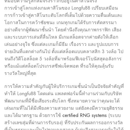
ที่มอบความรู้สึกสมจริงราวกับอยู่ในคาสิโนจริง
การเข้าสู่โลกแห่งเกมคาสิโนของ Longfu88 เปรียบเสมือน
การก้าวเข้าสู่คาสิโนระดับโลกที่เต็มไปด้วยความตื่นเต้นและ
โอกาสในการคว้าชัยชนะ เกมทุกเกมได้รับการคัดสรรมา
อย่างดีจากผู้พัฒนาชั้นนำ โดยคำนึงถึงคุณภาพกราฟิก เสียง
และระบบการเล่นที่ลื่นไหล มีเกมสล็อตจากค่ายดังให้เลือก
เล่นอย่างจุใจ ซึ่งแต่ละเกมก็มีธีม เรื่องราว และรูปแบบการ
จ่ายเงินที่แตกต่างกันไป ตั้งแต่สล็อตแบบคลาสสิก 3 วงล้อ ไป
จนถึงวิดีโอสล็อต 5 วงล้อที่มาพร้อมฟีเจอร์โบนัสสุดอลังการ
หรือแม้แต่สล็อตโปรเกรสซีฟแจ็คพอต ที่รอให้คุณลุ้นรับ
รางวัลใหญ่ที่สุด
การให้ความสำคัญกับผู้ให้บริการเกมชั้นนำเป็นปัจจัยสำคัญที่
ทำให้ Longfu88 โดดเด่น แพลตฟอร์มนี้ทำงานร่วมกับบริษัท
พัฒนาเกมที่มีชื่อเสียงระดับโลก ซึ่งหมายความว่าคุณจะได้
เล่นเกมที่ไม่ได้มีเพียงความสวยงาม แต่ยังคงมีความยุติธรรม
และได้มาตรฐาน ด้วยการใช้
certified RNG systems
(ระบบ
สร้างเลขสุ่มที่ผ่านการรับรอง) ที่รับประกันผลการออกรางวัล
ที่เป็นธรรมและเป็นไปตามกฎสากล ผู้เล่นจึงสามารถมั่นใจได้