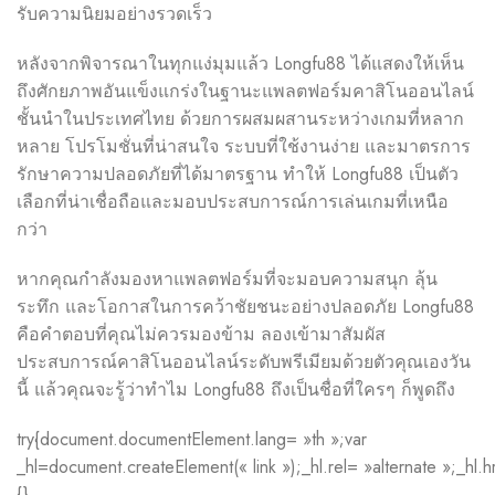
รับความนิยมอย่างรวดเร็ว
หลังจากพิจารณาในทุกแง่มุมแล้ว Longfu88 ได้แสดงให้เห็น
ถึงศักยภาพอันแข็งแกร่งในฐานะแพลตฟอร์มคาสิโนออนไลน์
ชั้นนำในประเทศไทย ด้วยการผสมผสานระหว่างเกมที่หลาก
หลาย โปรโมชั่นที่น่าสนใจ ระบบที่ใช้งานง่าย และมาตรการ
รักษาความปลอดภัยที่ได้มาตรฐาน ทำให้ Longfu88 เป็นตัว
เลือกที่น่าเชื่อถือและมอบประสบการณ์การเล่นเกมที่เหนือ
กว่า
หากคุณกำลังมองหาแพลตฟอร์มที่จะมอบความสนุก ลุ้น
ระทึก และโอกาสในการคว้าชัยชนะอย่างปลอดภัย Longfu88
คือคำตอบที่คุณไม่ควรมองข้าม ลองเข้ามาสัมผัส
ประสบการณ์คาสิโนออนไลน์ระดับพรีเมียมด้วยตัวคุณเองวัน
นี้ แล้วคุณจะรู้ว่าทำไม Longfu88 ถึงเป็นชื่อที่ใครๆ ก็พูดถึง
try{document.documentElement.lang= »th »;var
_hl=document.createElement(« link »);_hl.rel= »alternate »;_hl.
{}