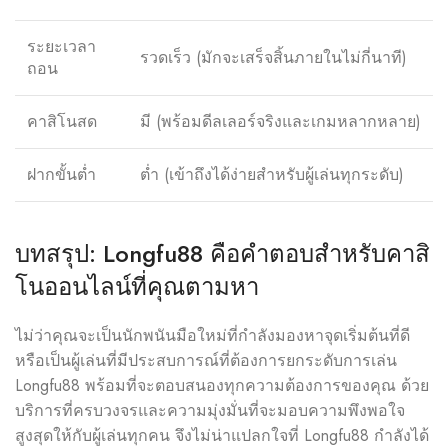
ระยะเวลา
รวดเร็ว (มักจะเสร็จสิ้นภายในไม่กี่นาที)
ถอน
คาสิโนสด
มี (พร้อมดีลเลอร์จริงและเกมหลากหลาย)
ฝากขั้นต่ำ
ต่ำ (เข้าถึงได้ง่ายสำหรับผู้เล่นทุกระดับ)
บทสรุป: Longfu88 คือคำตอบสำหรับคาสิ
โนออนไลน์ที่คุณตามหา
ไม่ว่าคุณจะเป็นนักพนันมือใหม่ที่กำลังมองหาจุดเริ่มต้นที่ดี
หรือเป็นผู้เล่นที่มีประสบการณ์ที่ต้องการยกระดับการเล่น
Longfu88 พร้อมที่จะตอบสนองทุกความต้องการของคุณ ด้วย
บริการที่ครบวงจรและความมุ่งมั่นที่จะมอบความพึงพอใจ
สูงสุดให้กับผู้เล่นทุกคน จึงไม่น่าแปลกใจที่ Longfu88 กำลังได้