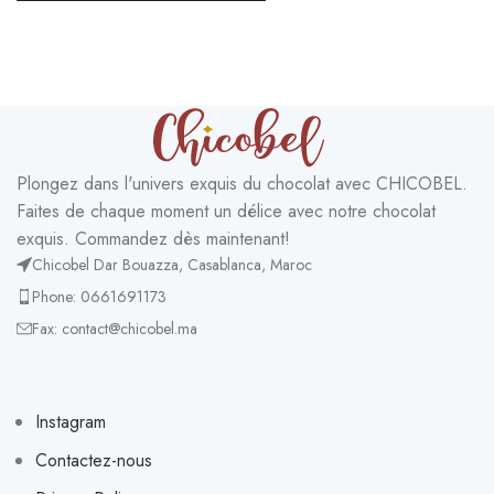
Plongez dans l'univers exquis du chocolat avec CHICOBEL.
Faites de chaque moment un délice avec notre chocolat
exquis. Commandez dès maintenant!
Chicobel Dar Bouazza, Casablanca, Maroc
Phone: 0661691173
Fax: contact@chicobel.ma
Instagram
Contactez-nous