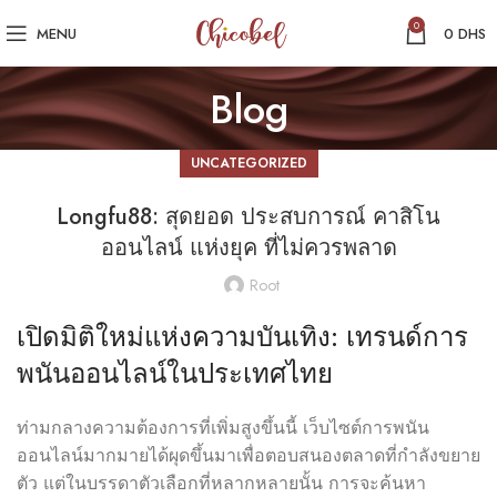
0
MENU
0
DHS
Blog
UNCATEGORIZED
Longfu88: สุดยอด ประสบการณ์ คาสิโน
ออนไลน์ แห่งยุค ที่ไม่ควรพลาด
Root
เปิดมิติใหม่แห่งความบันเทิง: เทรนด์การ
พนันออนไลน์ในประเทศไทย
ท่ามกลางความต้องการที่เพิ่มสูงขึ้นนี้ เว็บไซต์การพนัน
ออนไลน์มากมายได้ผุดขึ้นมาเพื่อตอบสนองตลาดที่กำลังขยาย
ตัว แต่ในบรรดาตัวเลือกที่หลากหลายนั้น การจะค้นหา