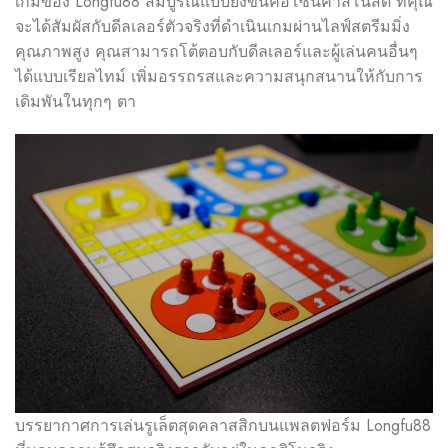
เกมของ Longfu88 สมบูรณ์แบบยิ่งขึ้นคือโซนคาสิโนสด ที่คุณ
จะได้สัมผัสกับดีลเลอร์ตัวจริงที่ดำเนินเกมผ่านไลฟ์สตรีมมิ่ง
คุณภาพสูง คุณสามารถโต้ตอบกับดีลเลอร์และผู้เล่นคนอื่นๆ
ได้แบบเรียลไทม์ เพิ่มอรรถรสและความสนุกสนานให้กับการ
เดิมพันในทุกๆ ตา
บรรยากาศการเล่นรูเล็ตสุดคลาสสิกบนแพลตฟอร์ม Longfu88