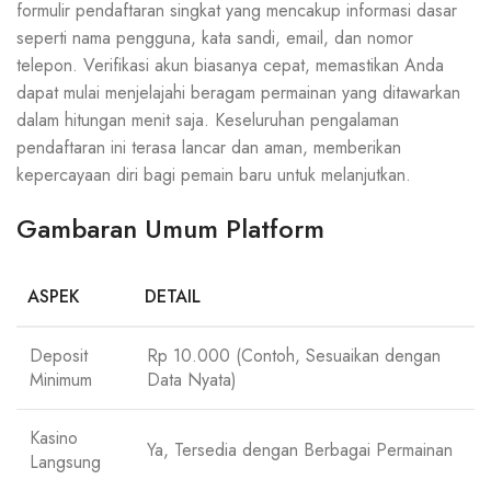
formulir pendaftaran singkat yang mencakup informasi dasar
seperti nama pengguna, kata sandi, email, dan nomor
telepon. Verifikasi akun biasanya cepat, memastikan Anda
dapat mulai menjelajahi beragam permainan yang ditawarkan
dalam hitungan menit saja. Keseluruhan pengalaman
pendaftaran ini terasa lancar dan aman, memberikan
kepercayaan diri bagi pemain baru untuk melanjutkan.
Gambaran Umum Platform
ASPEK
DETAIL
Deposit
Rp 10.000 (Contoh, Sesuaikan dengan
Minimum
Data Nyata)
Kasino
Ya, Tersedia dengan Berbagai Permainan
Langsung