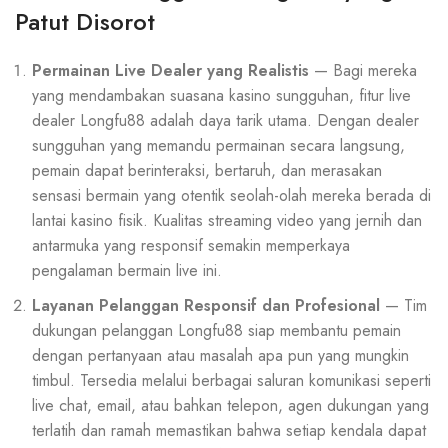
Patut Disorot
Permainan Live Dealer yang Realistis
— Bagi mereka
yang mendambakan suasana kasino sungguhan, fitur live
dealer Longfu88 adalah daya tarik utama. Dengan dealer
sungguhan yang memandu permainan secara langsung,
pemain dapat berinteraksi, bertaruh, dan merasakan
sensasi bermain yang otentik seolah-olah mereka berada di
lantai kasino fisik. Kualitas streaming video yang jernih dan
antarmuka yang responsif semakin memperkaya
pengalaman bermain live ini.
Layanan Pelanggan Responsif dan Profesional
— Tim
dukungan pelanggan Longfu88 siap membantu pemain
dengan pertanyaan atau masalah apa pun yang mungkin
timbul. Tersedia melalui berbagai saluran komunikasi seperti
live chat, email, atau bahkan telepon, agen dukungan yang
terlatih dan ramah memastikan bahwa setiap kendala dapat