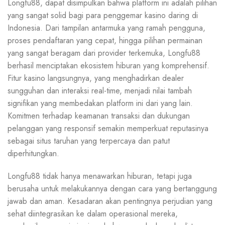
Longfu88, dapat disimpulkan bahwa platform ini adalah pilihan
yang sangat solid bagi para penggemar kasino daring di
Indonesia. Dari tampilan antarmuka yang ramah pengguna,
proses pendaftaran yang cepat, hingga pilihan permainan
yang sangat beragam dari provider terkemuka, Longfu88
berhasil menciptakan ekosistem hiburan yang komprehensif.
Fitur kasino langsungnya, yang menghadirkan dealer
sungguhan dan interaksi real-time, menjadi nilai tambah
signifikan yang membedakan platform ini dari yang lain.
Komitmen terhadap keamanan transaksi dan dukungan
pelanggan yang responsif semakin memperkuat reputasinya
sebagai situs taruhan yang terpercaya dan patut
diperhitungkan.
Longfu88 tidak hanya menawarkan hiburan, tetapi juga
berusaha untuk melakukannya dengan cara yang bertanggung
jawab dan aman. Kesadaran akan pentingnya perjudian yang
sehat diintegrasikan ke dalam operasional mereka,