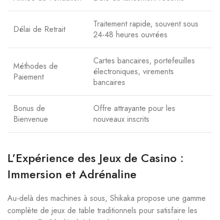
Traitement rapide, souvent sous
Délai de Retrait
24-48 heures ouvrées
Cartes bancaires, portefeuilles
Méthodes de
électroniques, virements
Paiement
bancaires
Bonus de
Offre attrayante pour les
Bienvenue
nouveaux inscrits
L’Expérience des Jeux de Casino :
Immersion et Adrénaline
Au-delà des machines à sous, Shikaka propose une gamme
complète de jeux de table traditionnels pour satisfaire les