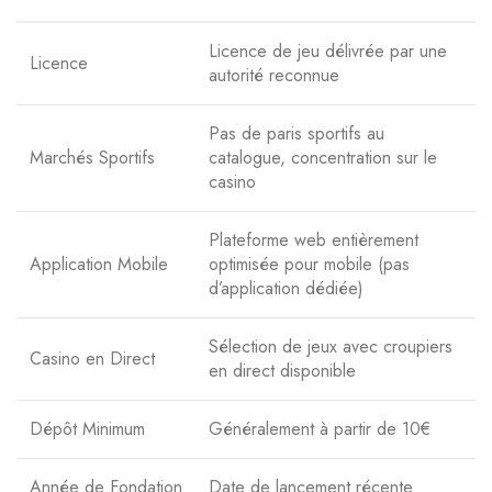
Licence de jeu délivrée par une
Licence
autorité reconnue
Pas de paris sportifs au
Marchés Sportifs
catalogue, concentration sur le
casino
Plateforme web entièrement
Application Mobile
optimisée pour mobile (pas
d’application dédiée)
Sélection de jeux avec croupiers
Casino en Direct
en direct disponible
Dépôt Minimum
Généralement à partir de 10€
Année de Fondation
Date de lancement récente