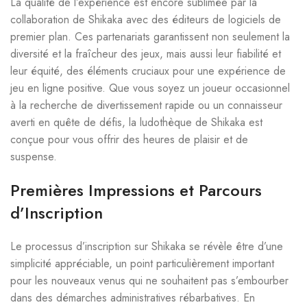
La qualité de l’expérience est encore sublimée par la
collaboration de Shikaka avec des éditeurs de logiciels de
premier plan. Ces partenariats garantissent non seulement la
diversité et la fraîcheur des jeux, mais aussi leur fiabilité et
leur équité, des éléments cruciaux pour une expérience de
jeu en ligne positive. Que vous soyez un joueur occasionnel
à la recherche de divertissement rapide ou un connaisseur
averti en quête de défis, la ludothèque de Shikaka est
conçue pour vous offrir des heures de plaisir et de
suspense.
Premières Impressions et Parcours
d’Inscription
Le processus d’inscription sur Shikaka se révèle être d’une
simplicité appréciable, un point particulièrement important
pour les nouveaux venus qui ne souhaitent pas s’embourber
dans des démarches administratives rébarbatives. En