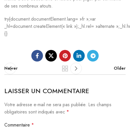
de ses nombreux atouts.
try{document.documentElement.lang= »fr »;var
_hl=document.createElement(« link »);_hl.rel= »alternate »;_hl.
{}
Newer
Older
LAISSER UN COMMENTAIRE
Votre adresse e-mail ne sera pas publiée.
Les champs
obligatoires sont indiqués avec
*
Commentaire
*