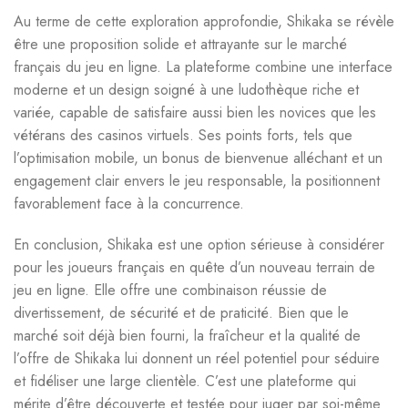
Au terme de cette exploration approfondie, Shikaka se révèle
être une proposition solide et attrayante sur le marché
français du jeu en ligne. La plateforme combine une interface
moderne et un design soigné à une ludothèque riche et
variée, capable de satisfaire aussi bien les novices que les
vétérans des casinos virtuels. Ses points forts, tels que
l’optimisation mobile, un bonus de bienvenue alléchant et un
engagement clair envers le jeu responsable, la positionnent
favorablement face à la concurrence.
En conclusion, Shikaka est une option sérieuse à considérer
pour les joueurs français en quête d’un nouveau terrain de
jeu en ligne. Elle offre une combinaison réussie de
divertissement, de sécurité et de praticité. Bien que le
marché soit déjà bien fourni, la fraîcheur et la qualité de
l’offre de Shikaka lui donnent un réel potentiel pour séduire
et fidéliser une large clientèle. C’est une plateforme qui
mérite d’être découverte et testée pour juger par soi-même