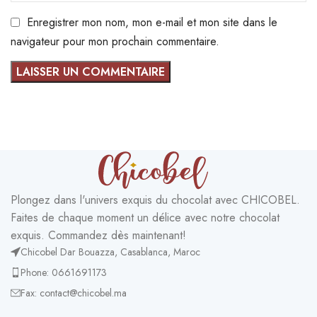
Enregistrer mon nom, mon e-mail et mon site dans le
navigateur pour mon prochain commentaire.
Plongez dans l'univers exquis du chocolat avec CHICOBEL.
Faites de chaque moment un délice avec notre chocolat
exquis. Commandez dès maintenant!
Chicobel Dar Bouazza, Casablanca, Maroc
Phone: 0661691173
Fax: contact@chicobel.ma