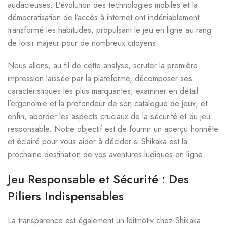
audacieuses. L’évolution des technologies mobiles et la
démocratisation de l’accès à internet ont indéniablement
transformé les habitudes, propulsant le jeu en ligne au rang
de loisir majeur pour de nombreux citoyens.
Nous allons, au fil de cette analyse, scruter la première
impression laissée par la plateforme, décomposer ses
caractéristiques les plus marquantes, examiner en détail
l’ergonomie et la profondeur de son catalogue de jeux, et
enfin, aborder les aspects cruciaux de la sécurité et du jeu
responsable. Notre objectif est de fournir un aperçu honnête
et éclairé pour vous aider à décider si Shikaka est la
prochaine destination de vos aventures ludiques en ligne.
Jeu Responsable et Sécurité : Des
Piliers Indispensables
La transparence est également un leitmotiv chez Shikaka.