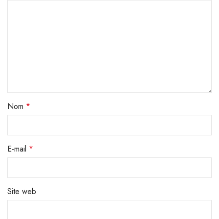
Nom
*
E-mail
*
Site web