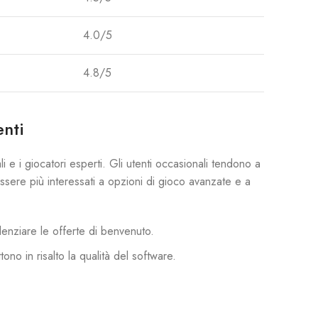
4.0/5
4.8/5
enti
 e i giocatori esperti. Gli utenti occasionali tendono a
essere più interessati a opzioni di gioco avanzate e a
enziare le offerte di benvenuto.
ono in risalto la qualità del software.