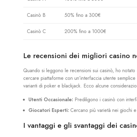
Casinò B
50% fino a 300€
Casinò C
200% fino a 1000€
Le recensioni dei migliori casino
Quando si leggono le recensioni sui casinò, ho notato ch
cercare piattaforme con un’interfaccia utente semplice e
varianti di poker e blackjack. Ecco alcune considerazi
Utenti Occasionale:
Prediligono i casinò con inter
Giocatori Esperti:
Cercano più varietà nei giochi e s
I vantaggi e gli svantaggi dei ca