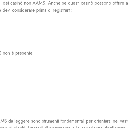
ggi dei casinò non AAMS. Anche se questi casinò possono offrire alc
e devi considerare prima di registrarti:
S non è presente.
AAMS da leggere sono strumenti fondamentali per orientarsi nel vas