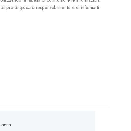
Utilizzando la tabella di confronto e le informazioni
a sempre di giocare responsabilmente e di informarti
-nous