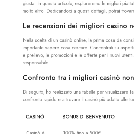
giusta. In questo articolo, esploreremo le migliori pi
molto altro. Dedicandoci a questi dettagli, potrai trovar
Le recensioni dei migliori casino
Nella scelta di un casinò online, la prima cosa da consid
importante sapere cosa cercare. Concentrati su aspetti com
e prelievo, le promozioni e le offerte per i nuovi utenti
responsabile.
Confronto tra i migliori casinò n
Di seguito, ho realizzato una tabella per visualizzare fa
confronto rapido e a trovare il casinò più adatto alle t
CASINÒ
BONUS DI BENVENUTO
Casinò A
100% fino a 500€