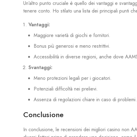
Un’altro punto cruciale è quello dei vantaggi e svanta
tenere conto. Ho stilato una lista dei principali punti ch
Vantaggi:
Maggiore varietà di giochi e fornitori.
Bonus più generosi e meno restrittivi.
Accessibilità in diverse regioni, anche dove AAM
Svantaggi:
Meno protezioni legali per i giocatori.
Potenziali difficoltà nei prelievi.
Assenza di regolazioni chiare in caso di problemi.
Conclusione
In conclusione, le recensioni dei migliori casino non 