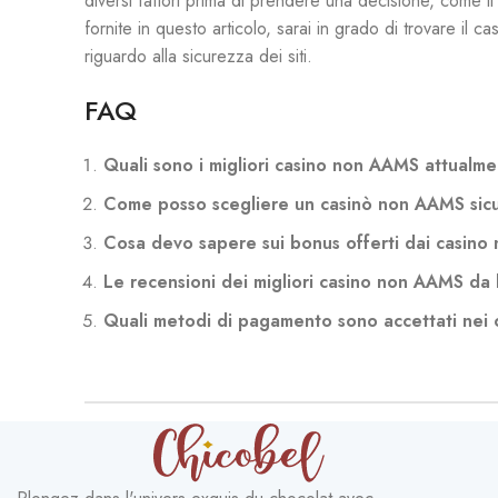
diversi fattori prima di prendere una decisione, come il 
fornite in questo articolo, sarai in grado di trovare il
riguardo alla sicurezza dei siti.
FAQ
Quali sono i migliori casino non AAMS attualme
Come posso scegliere un casinò non AAMS sic
Cosa devo sapere sui bonus offerti dai casin
Le recensioni dei migliori casino non AAMS da 
Quali metodi di pagamento sono accettati nei