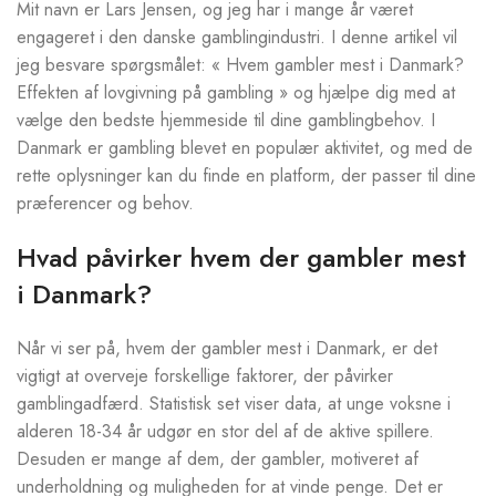
Mit navn er Lars Jensen, og jeg har i mange år været
engageret i den danske gamblingindustri. I denne artikel vil
jeg besvare spørgsmålet: « Hvem gambler mest i Danmark?
Effekten af lovgivning på gambling » og hjælpe dig med at
vælge den bedste hjemmeside til dine gamblingbehov. I
Danmark er gambling blevet en populær aktivitet, og med de
rette oplysninger kan du finde en platform, der passer til dine
præferencer og behov.
Hvad påvirker hvem der gambler mest
i Danmark?
Når vi ser på, hvem der gambler mest i Danmark, er det
vigtigt at overveje forskellige faktorer, der påvirker
gamblingadfærd. Statistisk set viser data, at unge voksne i
alderen 18-34 år udgør en stor del af de aktive spillere.
Desuden er mange af dem, der gambler, motiveret af
underholdning og muligheden for at vinde penge. Det er