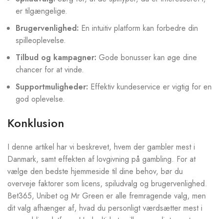
er tilgængelige.
Brugervenlighed:
En intuitiv platform kan forbedre din
spilleoplevelse.
Tilbud og kampagner:
Gode bonusser kan øge dine
chancer for at vinde.
Supportmuligheder:
Effektiv kundeservice er vigtig for en
god oplevelse.
Konklusion
I denne artikel har vi beskrevet, hvem der gambler mest i
Danmark, samt effekten af lovgivning på gambling. For at
vælge den bedste hjemmeside til dine behov, bør du
overveje faktorer som licens, spiludvalg og brugervenlighed.
Bet365, Unibet og Mr Green er alle fremragende valg, men
dit valg afhænger af, hvad du personligt værdsætter mest i