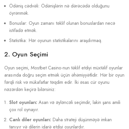
Ödəniş cədvəli: Ödənişlərin nə dərəcədə olduğunu
öyrənmək.
Bonuslar: Oyun zamanı təklif olunan bonuslardan necə
istifadə etmək.
Statistika: Hər oyunun statistikalarını araşdırmaq.
2. Oyun Seçimi
Oyun seçimi, Mostbet Casino-nun təklif etdiyi müxtəlif oyunlar
arasında doğru seçim etmək üçün əhəmiyyətlidir. Hər bir oyun
fərqli risk və mükafatlar təqdim edir. İki əsas cür oyunu
nəzərdən keçirə bilərsiniz:
Slot oyunları:
Asan və əyləncəli seçimdir, lakin şans amili
çox rol oynayır.
Canlı diler oyunları:
Daha strateji düşünməyə imkan
tanıyır və dilerin idarə etdiyi oyunlardır.