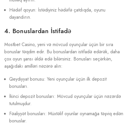
Hədəf qoyun: İstədiyiniz hədəfə çatdıqda, oyunu
dayandırın.
4. Bonuslardan İstifadə
Mostbet Casino, yeni və mövcud oyunçular üçün bir sıra
bonuslar təqdim edir. Bu bonuslardan istifadə edərək, daha
çox oyun şansı əldə edə bilərsiniz. Bonusları seçərkən,
aşağıdakı amilləri nəzərə alın:
Qeydiyyat bonusu: Yeni oyunçular üçün ilk depozit
bonusları.
İkinci depozit bonusları: Mövcud oyunçular üçün nəzərdə
tutulmuşdur.
Fəaliyyət bonusları: Müxtəlif oyunlar oynamağa təşviq edən
bonuslar.