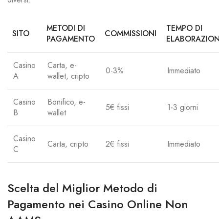
METODI DI
TEMPO DI
SITO
COMMISSIONI
PAGAMENTO
ELABORAZIO
Casino
Carta, e-
0-3%
Immediato
A
wallet, cripto
Casino
Bonifico, e-
5€ fissi
1-3 giorni
B
wallet
Casino
Carta, cripto
2€ fissi
Immediato
C
Scelta del Miglior Metodo di
Pagamento nei Casino Online Non