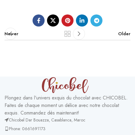
Newer
Older
Plongez dans l'univers exquis du chocolat avec CHICOBEL.
Faites de chaque moment un délice avec notre chocolat
exquis. Commandez dès maintenant!
Chicobel Dar Bouazza, Casablanca, Maroc
Phone: 0661691173