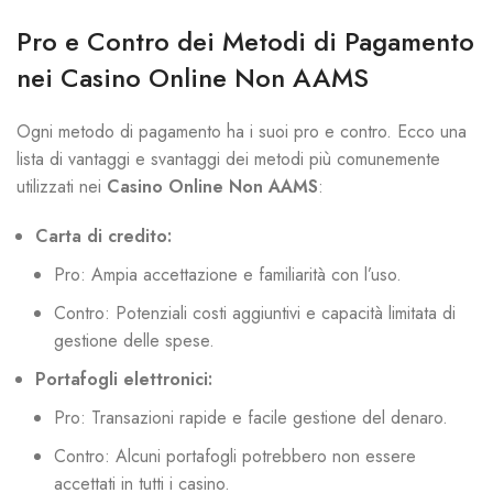
Pro e Contro dei Metodi di Pagamento
nei Casino Online Non AAMS
Ogni metodo di pagamento ha i suoi pro e contro. Ecco una
lista di vantaggi e svantaggi dei metodi più comunemente
utilizzati nei
Casino Online Non AAMS
:
Carta di credito:
Pro: Ampia accettazione e familiarità con l’uso.
Contro: Potenziali costi aggiuntivi e capacità limitata di
gestione delle spese.
Portafogli elettronici:
Pro: Transazioni rapide e facile gestione del denaro.
Contro: Alcuni portafogli potrebbero non essere
accettati in tutti i casino.