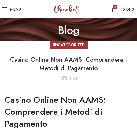
0
MENU
0
DHS
Blog
UNCATEGORIZED
Casino Online Non AAMS: Comprendere i
Metodi di Pagamento
Root
Casino Online Non AAMS:
Comprendere i Metodi di
Pagamento