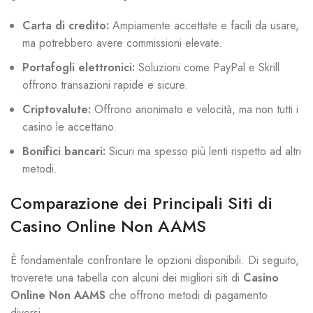
Carta di credito:
Ampiamente accettate e facili da usare,
ma potrebbero avere commissioni elevate.
Portafogli elettronici:
Soluzioni come PayPal e Skrill
offrono transazioni rapide e sicure.
Criptovalute:
Offrono anonimato e velocità, ma non tutti i
casino le accettano.
Bonifici bancari:
Sicuri ma spesso più lenti rispetto ad altri
metodi.
Comparazione dei Principali Siti di
Casino Online Non AAMS
È fondamentale confrontare le opzioni disponibili. Di seguito,
troverete una tabella con alcuni dei migliori siti di
Casino
Online Non AAMS
che offrono metodi di pagamento
diversi.