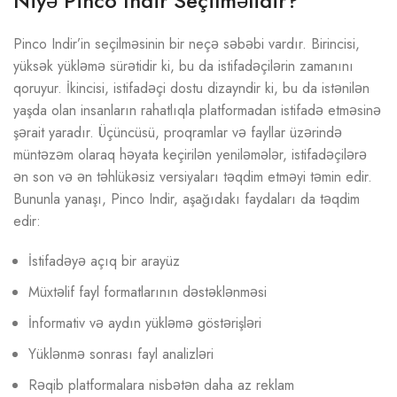
Niyə Pinco Indir Seçilməlidir?
Pinco Indir’in seçilməsinin bir neçə səbəbi vardır. Birincisi,
yüksək yükləmə sürətidir ki, bu da istifadəçilərin zamanını
qoruyur. İkincisi, istifadəçi dostu dizayndir ki, bu da istənilən
yaşda olan insanların rahatlıqla platformadan istifadə etməsinə
şərait yaradır. Üçüncüsü, proqramlar və fayllar üzərində
müntəzəm olaraq həyata keçirilən yeniləmələr, istifadəçilərə
ən son və ən təhlükəsiz versiyaları təqdim etməyi təmin edir.
Bununla yanaşı, Pinco Indir, aşağıdakı faydaları da təqdim
edir:
İstifadəyə açıq bir arayüz
Müxtəlif fayl formatlarının dəstəklənməsi
İnformativ və aydın yükləmə göstərişləri
Yüklənmə sonrası fayl analizləri
Rəqib platformalara nisbətən daha az reklam