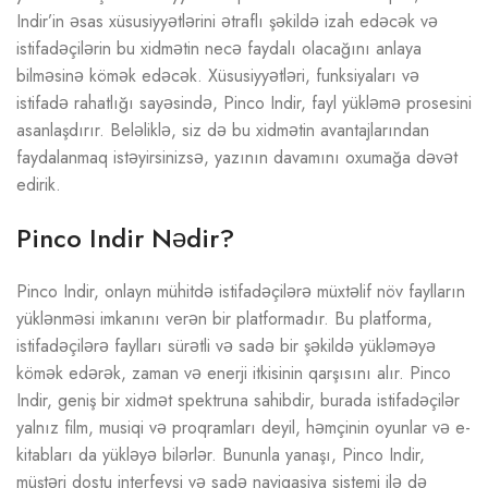
Indir’in əsas xüsusiyyətlərini ətraflı şəkildə izah edəcək və
istifadəçilərin bu xidmətin necə faydalı olacağını anlaya
bilməsinə kömək edəcək. Xüsusiyyətləri, funksiyaları və
istifadə rahatlığı sayəsində, Pinco Indir, fayl yükləmə prosesini
asanlaşdırır. Beləliklə, siz də bu xidmətin avantajlarından
faydalanmaq istəyirsinizsə, yazının davamını oxumağa dəvət
edirik.
Pinco Indir Nədir?
Pinco Indir, onlayn mühitdə istifadəçilərə müxtəlif növ faylların
yüklənməsi imkanını verən bir platformadır. Bu platforma,
istifadəçilərə faylları sürətli və sadə bir şəkildə yükləməyə
kömək edərək, zaman və enerji itkisinin qarşısını alır. Pinco
Indir, geniş bir xidmət spektruna sahibdir, burada istifadəçilər
yalnız film, musiqi və proqramları deyil, həmçinin oyunlar və e-
kitabları da yükləyə bilərlər. Bununla yanaşı, Pinco Indir,
müştəri dostu interfeysi və sadə naviqasiya sistemi ilə də