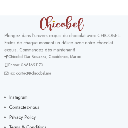
Plongez dans l'univers exquis du chocolat avec CHICOBEL.
Faites de chaque moment un délice avec notre chocolat
exquis. Commandez dès maintenant!
Chicobel Dar Bouazza, Casablanca, Maroc
Phone: 0661691173
Fax: contact@chicobel.ma
Instagram
Contactez-nous
Privacy Policy
Terms & Conditions