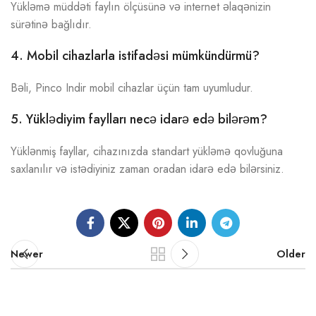
Yükləmə müddəti faylın ölçüsünə və internet əlaqənizin
sürətinə bağlıdır.
4. Mobil cihazlarla istifadəsi mümkündürmü?
Bəli, Pinco Indir mobil cihazlar üçün tam uyumludur.
5. Yüklədiyim faylları necə idarə edə bilərəm?
Yüklənmiş fayllar, cihazınızda standart yükləmə qovluğuna
saxlanılır və istədiyiniz zaman oradan idarə edə bilərsiniz.
Newer
Older