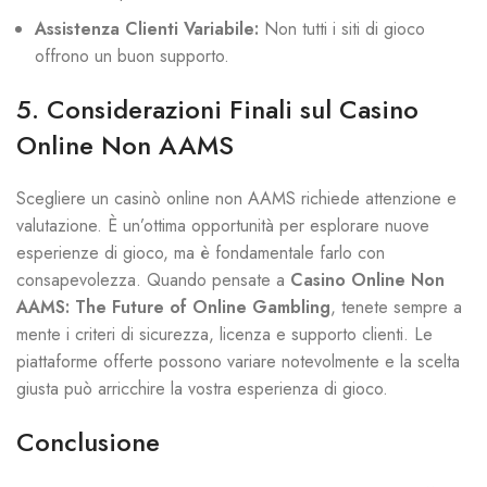
Assistenza Clienti Variabile:
Non tutti i siti di gioco
offrono un buon supporto.
5. Considerazioni Finali sul Casino
Online Non AAMS
Scegliere un casinò online non AAMS richiede attenzione e
valutazione. È un’ottima opportunità per esplorare nuove
esperienze di gioco, ma è fondamentale farlo con
consapevolezza. Quando pensate a
Casino Online Non
AAMS: The Future of Online Gambling
, tenete sempre a
mente i criteri di sicurezza, licenza e supporto clienti. Le
piattaforme offerte possono variare notevolmente e la scelta
giusta può arricchire la vostra esperienza di gioco.
Conclusione