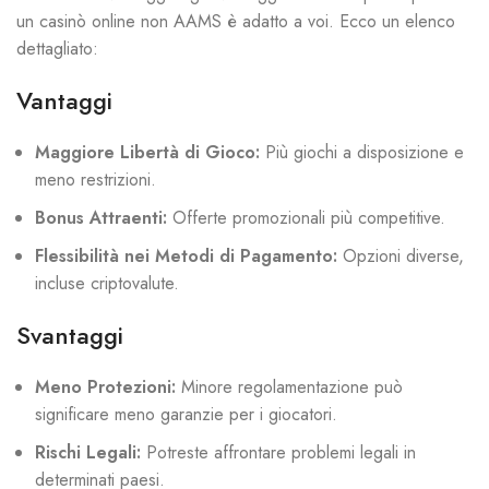
un casinò online non AAMS è adatto a voi. Ecco un elenco
dettagliato:
Vantaggi
Maggiore Libertà di Gioco:
Più giochi a disposizione e
meno restrizioni.
Bonus Attraenti:
Offerte promozionali più competitive.
Flessibilità nei Metodi di Pagamento:
Opzioni diverse,
incluse criptovalute.
Svantaggi
Meno Protezioni:
Minore regolamentazione può
significare meno garanzie per i giocatori.
Rischi Legali:
Potreste affrontare problemi legali in
determinati paesi.