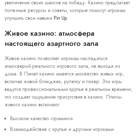
увеличения своих шансов на победу. Казино предлагает
полезные ресурсы и советы, которые помогут игрокам
улучшить свои навыки
Pin Up
.
Живое казино: атмосфера
настоящего азартного зала
Живое казино позволяет игрокам насладиться
атмосферой реального игрового зала, не выходя из
дома. В Пинап казино имеется множество живых игр,
включая живой блэкджек, рулетку и покер. Эти игры
ведутся профессиональными крупье в реальном времени,
что создает ощущение присутствия в казино. Плюсы
живого казино включают:
Высокое качество стриминга
Взаимодействие с крупье и другими игроками