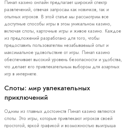
Пинап казино онлайн предлагает широкий спектр
развлечений, отвечая запросам как новичков, так и
опытных игроков. В этой статье мы рассмотрим все
доступные способы игры в этом уникальном казино,
включая слоты, карточные игры и живое казино. Каждое
из предложений разработано для того, чтобы
предоставить пользователям незабываемый опыт и
максимальное удовольствие от игры. Пинап казино
обеспечивает высокий уровень безопасности и удобства,
что делает его привлекательным выбором для азартных
игр в интернете.
Слоты: мир увлекательных
приключений
Одним из главных достоинств Пинап казино являются
слоты. Это игры, которые привлекают игроков своей
простотой, яркой графикой и возможностью выигрыша