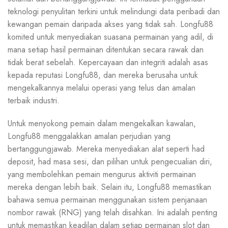
teknologi penyulitan terkini untuk melindungi data peribadi dan
kewangan pemain daripada akses yang tidak sah. Longfu88
komited untuk menyediakan suasana permainan yang adil, di
mana setiap hasil permainan ditentukan secara rawak dan
tidak berat sebelah. Kepercayaan dan integriti adalah asas
kepada reputasi Longfu88, dan mereka berusaha untuk
mengekalkannya melalui operasi yang telus dan amalan
terbaik industri.
Untuk menyokong pemain dalam mengekalkan kawalan,
Longfu88 menggalakkan amalan perjudian yang
bertanggungjawab. Mereka menyediakan alat seperti had
deposit, had masa sesi, dan pilihan untuk pengecualian diri,
yang membolehkan pemain mengurus aktiviti permainan
mereka dengan lebih baik. Selain itu, Longfu88 memastikan
bahawa semua permainan menggunakan sistem penjanaan
nombor rawak (RNG) yang telah disahkan. Ini adalah penting
untuk memastikan keadilan dalam setiap permainan slot dan