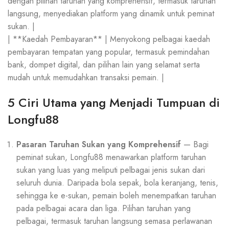
dengan pilihan taruhan yang komprehensif, termasuk taruhan
langsung, menyediakan platform yang dinamik untuk peminat
sukan. |
| **Kaedah Pembayaran** | Menyokong pelbagai kaedah
pembayaran tempatan yang popular, termasuk pemindahan
bank, dompet digital, dan pilihan lain yang selamat serta
mudah untuk memudahkan transaksi pemain. |
5 Ciri Utama yang Menjadi Tumpuan di
Longfu88
Pasaran Taruhan Sukan yang Komprehensif
— Bagi
peminat sukan, Longfu88 menawarkan platform taruhan
sukan yang luas yang meliputi pelbagai jenis sukan dari
seluruh dunia. Daripada bola sepak, bola keranjang, tenis,
sehingga ke e-sukan, pemain boleh menempatkan taruhan
pada pelbagai acara dan liga. Pilihan taruhan yang
pelbagai, termasuk taruhan langsung semasa perlawanan