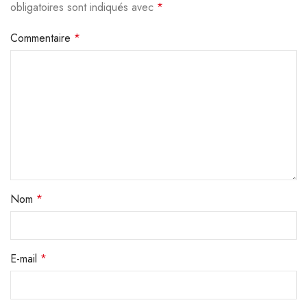
obligatoires sont indiqués avec
*
Commentaire
*
Nom
*
E-mail
*