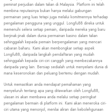
peminat perjudian dalam talian di Malaysia. Platform ini telah
membina reputasinya bukan hanya melalui gabungan
permainan yang luas tetapi juga melalui komitmennya terhadap
pengalaman pengguna yang unggul. Longfu88 direka untuk
memenuhi selera setiap pemain, daripada mereka yang baru
berjinak-jinak dalam dunia permainan kasino dalam talian
sehinggalah kepada pemain berpengalaman yang mencari
cabaran baharu. Kami akan membongkar setiap aspek
Longfu88, daripada langkah pendaftaran yang mudah
sehinggalah kepada ciri-ciri canggih yang membezakannya
daripada yang lain. Bersiap sedialah untuk menyelami dunia di
mana keseronokan dan peluang bertemu dengan mudah.
Untuk memastikan anda mendapat pemahaman yang
menyeluruh tentang apa yang ditawarkan oleh Longfu88,
ulasan ini akan membawa anda melalui setiap peringkat
pengalaman bermain di platform ini. Kami akan meneroka ciri-
ciri utama yang menonjol, menilai aliran dan kebolehgunaan