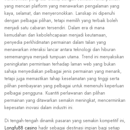
yang mencari platform yang menawarkan pengalaman yang
kaya, selamat, dan menyeronokkan. Lanskap ini dipenuhi
dengan pelbagai pilihan, tetapi memilih yang terbaik boleh
menjadi satu cabaran tersendiri. Dalam era di mana
kemudahan dan kebolehcapaian menjadi keutamaan,
penyedia perkhidmatan permainan dalam talian yang
menawarkan interaksi lancar antara teknologi dan hiburan
sememangnya menjadi tumpuan utama. Trend ini menyaksikan
peningkatan permintaan terhadap laman web yang bukan
sahaja menyediakan pelbagai jenis permainan yang menarik,
tetapi juga memastikan tahap keselamatan yang tinggi serta
pilihan pembayaran yang pelbagai untuk memenuhi keperluan
pelbagai pengguna. Kuantiti perlawanan dan pilihan
permainan yang ditawarkan semakin meningkat, mencerminkan
kepesatan inovasi dalam industri ini.
Di tengah-tengah dinamik pasaran yang semakin kompetitif ini,
Longfu88 casino
hadir sebagai destinasi impian bagi setiap