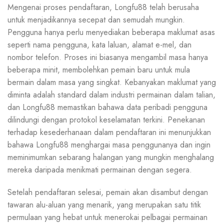
Mengenai proses pendaftaran, Longfu88 telah berusaha
untuk menjadikannya secepat dan semudah mungkin.
Pengguna hanya perlu menyediakan beberapa maklumat asas
seperti nama pengguna, kata laluan, alamat e-mel, dan
nombor telefon. Proses ini biasanya mengambil masa hanya
beberapa minit, membolehkan pemain baru untuk mula
bermain dalam masa yang singkat. Kebanyakan maklumat yang
diminta adalah standard dalam industri permainan dalam talian,
dan Longfu88 memastikan bahawa data peribadi pengguna
dilindungi dengan protokol keselamatan terkini. Penekanan
terhadap kesederhanaan dalam pendaftaran ini menunjukkan
bahawa Longfu88 menghargai masa penggunanya dan ingin
meminimumkan sebarang halangan yang mungkin menghalang
mereka daripada menikmati permainan dengan segera.
Setelah pendaftaran selesai, pemain akan disambut dengan
tawaran alu-aluan yang menarik, yang merupakan satu titik
permulaan yang hebat untuk menerokai pelbagai permainan