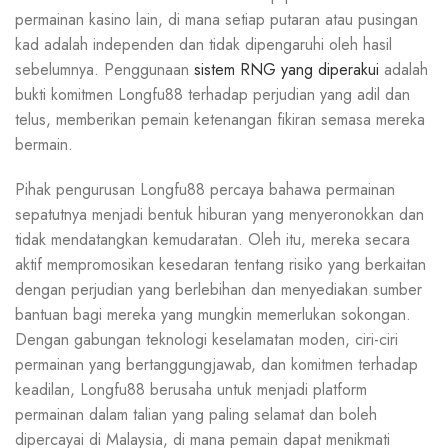
permainan kasino lain, di mana setiap putaran atau pusingan
kad adalah independen dan tidak dipengaruhi oleh hasil
sebelumnya. Penggunaan
sistem RNG yang diperakui
adalah
bukti komitmen Longfu88 terhadap perjudian yang adil dan
telus, memberikan pemain ketenangan fikiran semasa mereka
bermain.
Pihak pengurusan Longfu88 percaya bahawa permainan
sepatutnya menjadi bentuk hiburan yang menyeronokkan dan
tidak mendatangkan kemudaratan. Oleh itu, mereka secara
aktif mempromosikan kesedaran tentang risiko yang berkaitan
dengan perjudian yang berlebihan dan menyediakan sumber
bantuan bagi mereka yang mungkin memerlukan sokongan.
Dengan gabungan teknologi keselamatan moden, ciri-ciri
permainan yang bertanggungjawab, dan komitmen terhadap
keadilan, Longfu88 berusaha untuk menjadi platform
permainan dalam talian yang paling selamat dan boleh
dipercayai di Malaysia, di mana pemain dapat menikmati