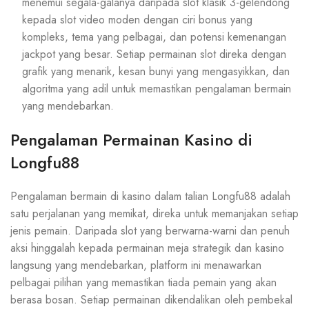
menemui segala-galanya daripada slot klasik 3-gelendong
kepada slot video moden dengan ciri bonus yang
kompleks, tema yang pelbagai, dan potensi kemenangan
jackpot yang besar. Setiap permainan slot direka dengan
grafik yang menarik, kesan bunyi yang mengasyikkan, dan
algoritma yang adil untuk memastikan pengalaman bermain
yang mendebarkan.
Pengalaman Permainan Kasino di
Longfu88
Pengalaman bermain di kasino dalam talian Longfu88 adalah
satu perjalanan yang memikat, direka untuk memanjakan setiap
jenis pemain. Daripada slot yang berwarna-warni dan penuh
aksi hinggalah kepada permainan meja strategik dan kasino
langsung yang mendebarkan, platform ini menawarkan
pelbagai pilihan yang memastikan tiada pemain yang akan
berasa bosan. Setiap permainan dikendalikan oleh pembekal