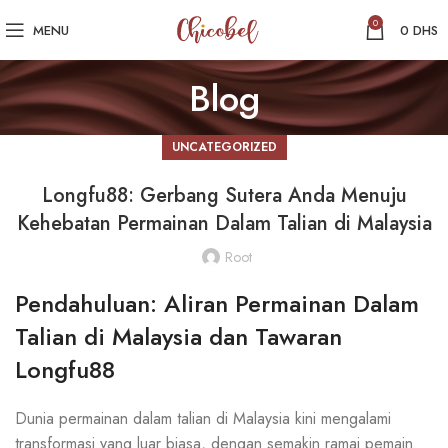
0
MENU
0
DHS
Blog
UNCATEGORIZED
Longfu88: Gerbang Sutera Anda Menuju
Kehebatan Permainan Dalam Talian di Malaysia
Root
Pendahuluan: Aliran Permainan Dalam
Talian di Malaysia dan Tawaran
Longfu88
Dunia permainan dalam talian di Malaysia kini mengalami
transformasi yang luar biasa, dengan semakin ramai pemain